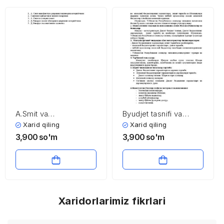
A.Smit va
Byudjet tasnifi va
D.Rikardolarning
byudjet xarajatlari
Xarid qiling
Xarid qiling
iqtisodiy ta’limotlari
3,900
so'm
3,900
so'm
Xaridorlarimiz fikrlari