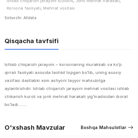
Ishlab chiqarish jarayoni tuzilishi
,
Jonli mehnat harakati
,
Korxona faoliyati
,
Mehnat vositasi
Sotuvchi:
Alldata
Qisqacha tavfsifi
Ishlab chiqarish jarayoni – korxonaning murakkab va ko’p
qirrali faoliyati asosida tashkil topgan bo’lib, uning asosiy
vazifasi dastlabki xom ashyoni tayyor mahsulotga
aylantirishdir. Ishlab chiqarish jarayoni mehnat vositasi ishlab
chikarish kuroli va jonli mehnat harakati yig’inadisidan iborat
bo’ladi…….
O'xshash Mavzular
Boshqa Mahsulotlar