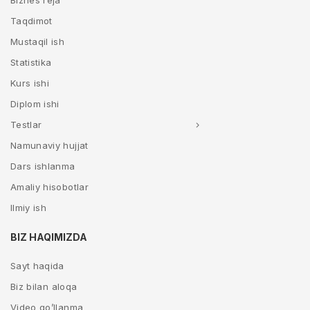
Biznes reja
Taqdimot
Mustaqil ish
Statistika
Kurs ishi
Diplom ishi
Testlar
Namunaviy hujjat
Dars ishlanma
Amaliy hisobotlar
Ilmiy ish
BIZ HAQIMIZDA
Sayt haqida
Biz bilan aloqa
Video qo’llanma