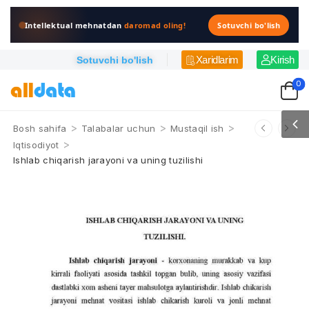
Intellektual mehnatdan
daromad oling!
Sotuvchi bo'lish
Xaridlarim
Kirish
Sotuvchi bo'lish
0
>
>
>
Bosh sahifa
Talabalar uchun
Mustaqil ish
>
Iqtisodiyot
Ishlab chiqarish jarayoni va uning tuzilishi