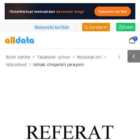
Intellektual mehnatdan
daromad oling!
Sotuvchi bo'lish
Xaridlarim
Kirish
Sotuvchi bo'lish
0
>
>
>
Bosh sahifa
Talabalar uchun
Mustaqil ish
>
Iqtisodiyot
Ishlab chiqarish jarayoni