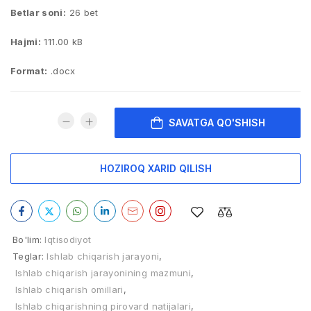
Betlar soni:
26 bet
Hajmi:
111.00 kB
Format:
.docx
SAVATGA QO'SHISH
HOZIROQ XARID QILISH
Bo'lim:
Iqtisodiyot
Teglar:
Ishlab chiqarish jarayoni
,
Ishlab chiqarish jarayonining mazmuni
,
Ishlab chiqarish omillari
,
Ishlab chiqarishning pirovard natijalari
,