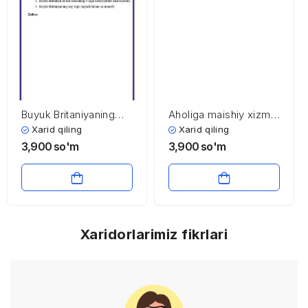
Buyuk Britaniyaning
Aholiga maishiy xizmat
ijtimoiy soha
ko’rsatish sohasining
Xarid qiling
Xarid qiling
iqtisodiyoti
iqtisodiyoti va
3,900
so'm
3,900
so'm
menejmenti
Xaridorlarimiz fikrlari