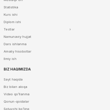
Statistika
Kurs ishi
Diplom ishi
Testlar
Namunaviy hujjat
Dars ishlanma
Amaliy hisobotlar
Ilmiy ish
BIZ HAQIMIZDA
Sayt haqida
Biz bilan aloqa
Video qo’llanma
Qonun-qoidalar
Sotuvchi bo’ling