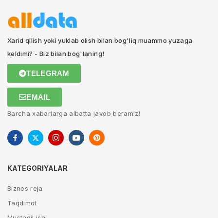
Xarid qilish yoki yuklab olish bilan bog'liq muammo yuzaga
keldimi? - Biz bilan bog'laning!
TELEGRAM
EMAIL
Barcha xabarlarga albatta javob beramiz!
KATEGORIYALAR
Biznes reja
Taqdimot
Mustaqil ish