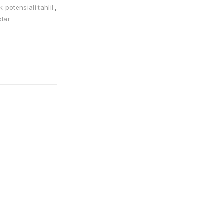
potensiali tahlili
,
klar