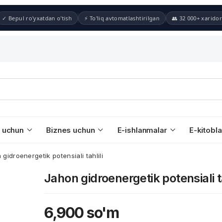
✓ Bepul ro'yxatdan o'tish
⚡ To'liq avtomatlashtirilgan
👥 32 000+ xaridor
 uchun
Biznes uchun
E-ishlanmalar
E-kitobla
gidroenergetik potensiali tahlili
Jahon gidroenergetik potensiali ta
6,900
so'm