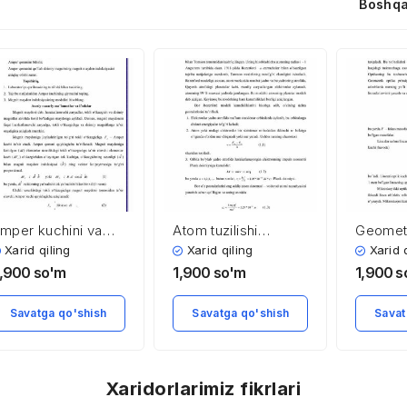
Boshqa
mper kuchini va
Atom tuzilishi
Geometr
agnit maydon
nazariyasiga kirish
tushunc
Xarid qiling
Xarid qiling
Xarid 
nduksiyasini
,900
so'm
1,900
so'm
1,900
s
‘lchash
Savatga qo'shish
Savatga qo'shish
Savat
Xaridorlarimiz fikrlari