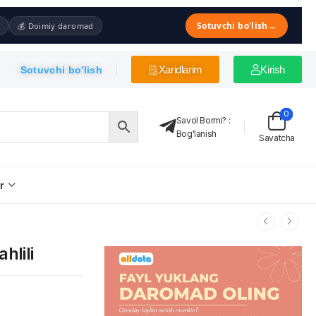
Sotuvchi bo'lish
→
💰 Doimiy daromad
Xaridlarim
Kirish
Sotuvchi bo'lish
0
Savol Bormi?
:
Bog'lanish
Savatcha
r
hlili