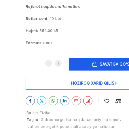
Referat haqida ma’lumotlar:
Betlar soni:
10 bet
Hajmi:
654.00 kB
Format:
.docx
SAVATGA QO'
HOZIROQ XARID QILISH
Bo'lim:
Fizika
Teglar:
Gidroenergetika haqida umumiy ma'lumot
,
Jahon energetik potensiali asosiy yo'nalishlari
,