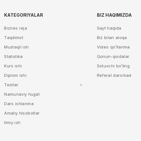
KATEGORIYALAR
BIZ HAQIMIZDA
Biznes reja
Sayt haqida
Taqdimot
Biz bilan aloqa
Mustaqil ish
Video qo’llanma
Statistika
Qonun-qoidalar
Kurs ishi
Sotuvchi bo’ling
Diplom ishi
Referal daromad
Testlar
Namunaviy hujjat
Dars ishlanma
Amaliy hisobotlar
Ilmiy ish