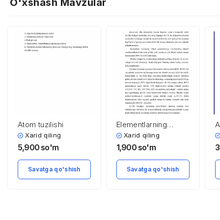
O'xshash Mavzular
Atom tuzilishi
Elementlarning
A
potensial tizimlari.
m
Xarid qiling
Xarid qiling
Diod-tranzistorli
i
5,900
so'm
1,900
so'm
3
sxemalar.
o
Savatga qo'shish
Savatga qo'shish