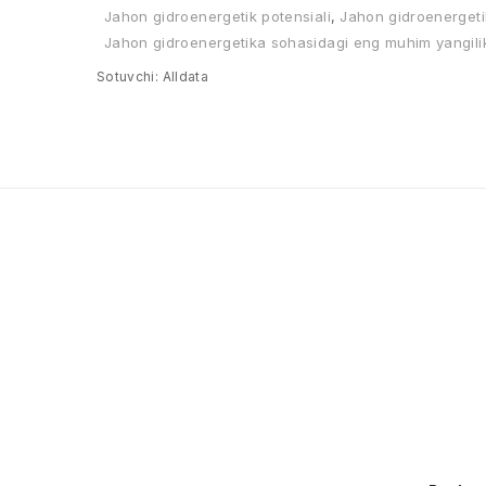
Jahon gidroenergetik potensiali
,
Jahon gidroenergetik 
Jahon gidroenergetika sohasidagi eng muhim yangili
Sotuvchi:
Alldata