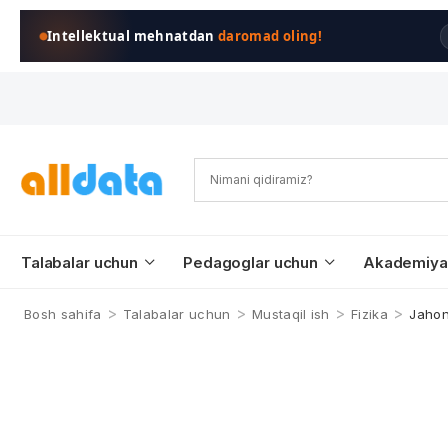
Intellektual mehnatdan
daromad oling!
Talabalar uchun
Pedagoglar uchun
Akademiya
>
>
>
>
Bosh sahifa
Talabalar uchun
Mustaqil ish
Fizika
Jahon 