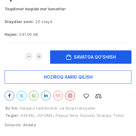
Taqdimot haqida ma’lumotlar:
Slaydlar soni:
20 slayd
Hajmi:
541.00 kB
SAVATGA QO'SHISH
HOZIROQ XARID QILISH
Bo'lim:
Xalqaro tashkilotlar va Korporatsiyalar
Teglar:
ASEAN
,
JShOMA
,
Papua New Guinea
,
Sharqiy Timor
Sotuvchi:
Alldata