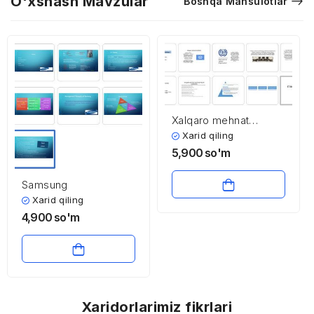
O'xshash Mavzular
Boshqa Mahsulotlar
Xalqaro mehnat
tashkiloti
Xarid qiling
5,900
so'm
Samsung
Xarid qiling
4,900
so'm
Xaridorlarimiz fikrlari