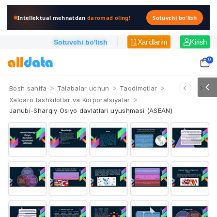
Intellektual mehnatdan
daromad oling!
Sotuvchi bo'lish
Xaridlarim
Kirish
Sotuvchi bo'lish
0
>
>
>
Bosh sahifa
Talabalar uchun
Taqdimotlar
>
Xalqaro tashkilotlar va Korporatsiyalar
Janubi-Sharqiy Osiyo davlatlari uyushmasi (ASEAN)