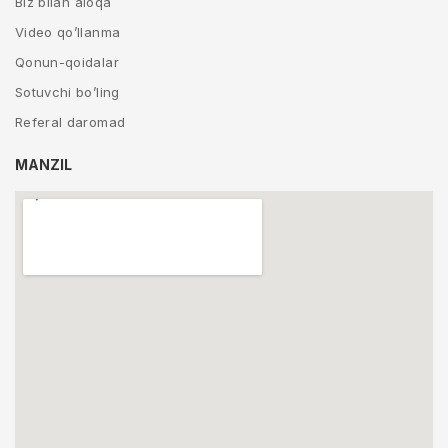
Biz bilan aloqa
Video qo’llanma
Qonun-qoidalar
Sotuvchi bo’ling
Referal daromad
MANZIL