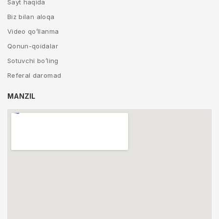
Sayt haqida
Biz bilan aloqa
Video qo’llanma
Qonun-qoidalar
Sotuvchi bo’ling
Referal daromad
MANZIL