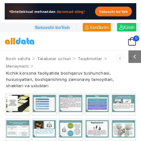
Intellektual mehnatdan
daromad oling!
Sotuvchi bo'lish
Xaridlarim
Kirish
Sotuvchi bo'lish
0
>
>
>
Bosh sahifa
Talabalar uchun
Taqdimotlar
>
Menejment
Kichik korxona faoliyatida boshqaruv tushunchasi,
hususiyatlari, boshqarishning zamonaviy tamoyillari,
shakllari va uslublari