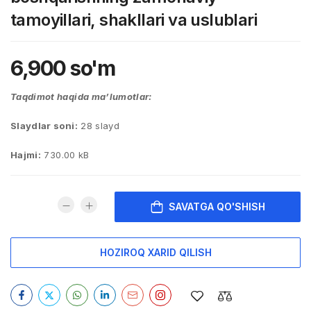
tamoyillari, shakllari va uslublari
6,900
so'm
Taqdimot haqida ma’lumotlar:
Slaydlar soni:
28 slayd
Hajmi:
730.00 kB
SAVATGA QO'SHISH
HOZIROQ XARID QILISH