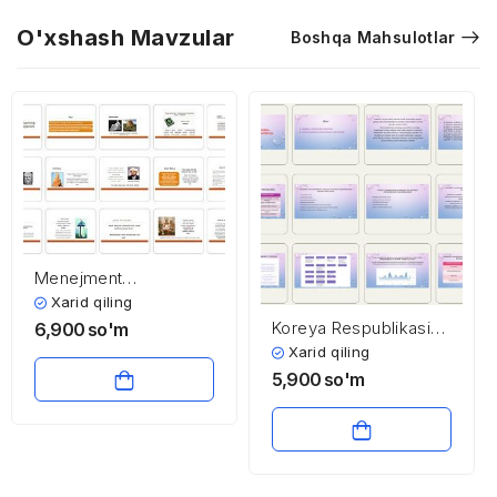
O'xshash Mavzular
Boshqa Mahsulotlar
Menejment
nazariyasining
Xarid qiling
shakllanishi va
Koreya Respublikasida
6,900
so'm
rivojlanishi
boshqaruv
Xarid qiling
samaradorligi
5,900
so'm