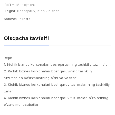
Bo'lim:
Menejment
Teglar:
Boshqaruv
,
Kichik biznes
Sotuvchi:
Alldata
Qisqacha tavfsifi
Reja:
1. Kichik biznes korxonalari boshqaruvining tashkiliy tuzilmalari.
2. Kichik biznes korxonalari boshqaruvining tashkiliy
tuzilmasida bo’linmalarning o’rni va vazifasi.
3. Kichik biznes korxonalari boshqaruv tuzilmalarining tashkiliy
turlari.
4. Kichik biznes korxonalari boshqaruv tuzilmalari a’zolarining
o’zaro munosabatlari.