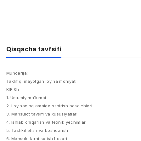
Qisqacha tavfsifi
Mundarija:
Taklif qilinayotgan loyiha mohiyati
KIRISh
1. Umumiy ma’lumot
2. Loyihaning amalga oshirish bosqichlari
3. Mahsulot tavsifi va xususiyatlari
4. Ishlab chiqarish va texnik yechimlar
5. Tashkil etish va boshqarish
6. Mahsulotlarni sotish bozori