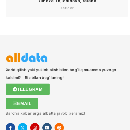
Dilnoza Tojiddinova, talaba
Xaridor
Xarid qilish yoki yuklab olish bilan bog'liq muammo yuzaga
keldimi? - Biz bilan bog'laning!
TELEGRAM
EMAIL
Barcha xabarlarga albatta javob beramiz!