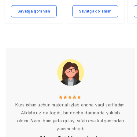
Savatga qo'shish
Savatga qo'shish
Kurs ishim uchun material izlab ancha vaqt sarfladim.
Alldata.uz'da topib, bir necha daqiqada yuklab
oldim. Narxi ham juda qulay, sifati esa kutganimdan
yaxshi chiqdi