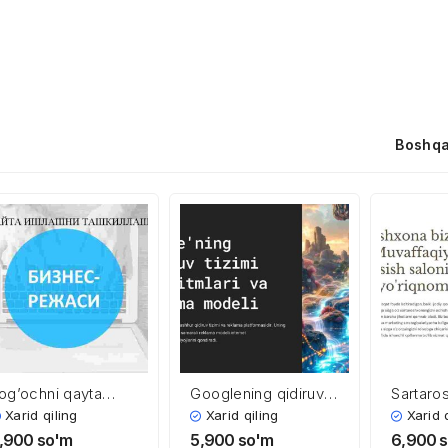
Boshqa
og’ochni qayta
Googlening qidiruv
Sartaro
shlashni
tizimi algoritmlari va
biznes r
Xarid qiling
Xarid qiling
Xarid 
ashkillashtirish
reklama modeli
,900
so'm
5,900
so'm
6,900