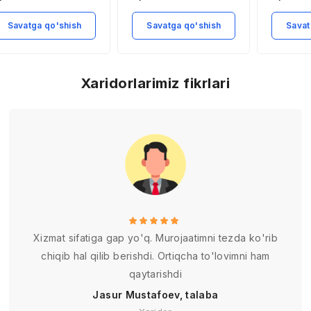
Savatga qo'shish
Savatga qo'shish
Savat
Xaridorlarimiz fikrlari
Xizmat sifatiga gap yo'q. Murojaatimni tezda ko'rib
chiqib hal qilib berishdi. Ortiqcha to'lovimni ham
qaytarishdi
Jasur Mustafoev, talaba