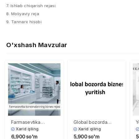
7. Ishlab chiqarish rejasi
8. Moliyaviy reja
9. Tannarx hisobi
O'xshash Mavzular
Farmasevtika
Global bozorda
Y
korxonalarining
biznes yuritish
i
Xarid qiling
Xarid qiling
biznes rejasi
t
6,900
so'm
5,900
so'm
5