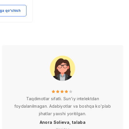
strategiyalari
ga qo'shish
Savatga qo'shish
Taqdimotlar sifatli. Sun'iy intelektdan
foydalanilmagan. Adabiyotlar va boshqa ko'plab
jihatlar yaxshi yoritilgan.
Anora Solieva, talaba