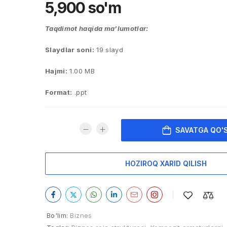
5,900
so'm
Taqdimot haqida ma’lumotlar:
Slaydlar soni:
19 slayd
Hajmi:
1.00 MB
Format:
.ppt
SAVATGA QO'
HOZIROQ XARID QILISH
Bo'lim:
Biznes