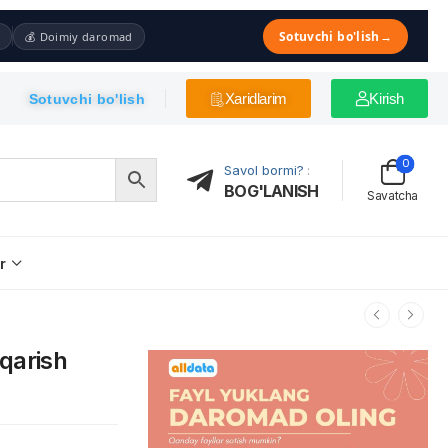
Sotuvchi bo'lish
→
💰 Doimiy daromad
Xaridlarim
Kirish
Sotuvchi bo'lish
0
Savol bormi?
:
BOG'LANISH
Savatcha
r
qarish