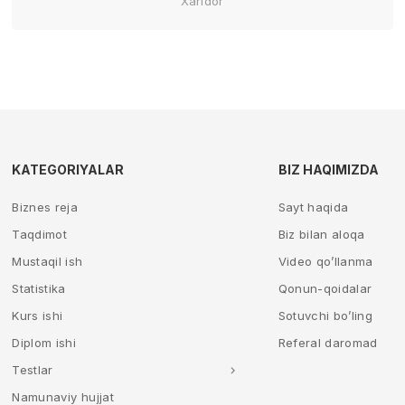
Xaridor
KATEGORIYALAR
BIZ HAQIMIZDA
Biznes reja
Sayt haqida
Taqdimot
Biz bilan aloqa
Mustaqil ish
Video qo’llanma
Statistika
Qonun-qoidalar
Kurs ishi
Sotuvchi bo’ling
Diplom ishi
Referal daromad
Testlar
Namunaviy hujjat