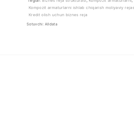
Teglar:
Biznes reja strukturasi
,
Kompozit armaturlarni
,
Kompozit armaturlarni ishlab chiqarish moliyaviy rejas
Kredit olish uchun biznes reja
Sotuvchi:
Alldata