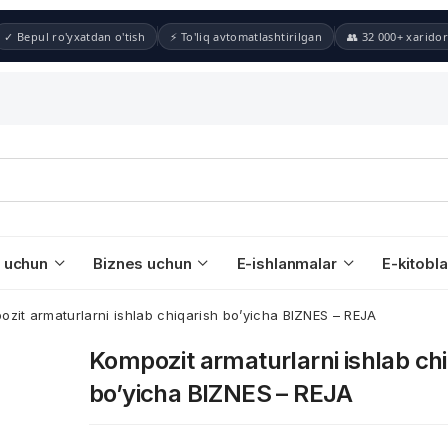
✓ Bepul ro'yxatdan o'tish
⚡ To'liq avtomatlashtirilgan
👥 32 000+ xaridor
 uchun
Biznes uchun
E-ishlanmalar
E-kitobla
ozit armaturlarni ishlab chiqarish bo’yicha BIZNES – REJA
Kompozit armaturlarni ishlab chi
bo’yicha BIZNES – REJA