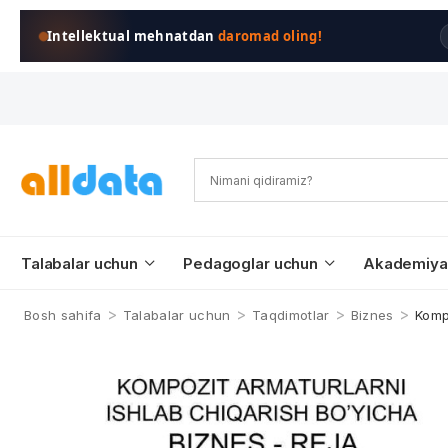
Intellektual mehnatdan
daromad oling!
Talabalar uchun
Pedagoglar uchun
Akademiya
>
>
>
>
Bosh sahifa
Talabalar uchun
Taqdimotlar
Biznes
Komp