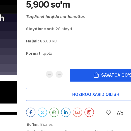
5,900
so'm
Taqdimot haqida ma’lumotlar:
Slaydlar soni:
28 slayd
Hajmi:
86.00 kB
Format:
.pptx
SAVATGA QO'
HOZIROQ XARID QILISH
Bo'lim:
Biznes