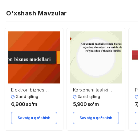
O'xshash Mavzular
Elektron biznes
Korxonani tashkil
P
modellari
etishda biznes
h
Xarid qiling
Xarid qiling
rejaning ahamiyati va
6,900
so'm
5,900
so'm
7
uni davlat
ro’yhatidan o’tkazish
Savatga qo'shish
Savatga qo'shish
tartibi