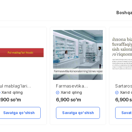
Boshqa
ul mablag’lari
Farmasevtika
Sartaro
isobi
korxonalarining
biznes r
Xarid qiling
Xarid qiling
Xarid 
biznes rejasi
,900
so'm
6,900
so'm
6,900
Savatga qo'shish
Savatga qo'shish
Savat