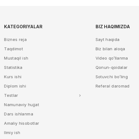
KATEGORIYALAR
BIZ HAQIMIZDA
Biznes reja
Sayt haqida
Taqdimot
Biz bilan aloqa
Mustaqil ish
Video qo’llanma
Statistika
Qonun-qoidalar
Kurs ishi
Sotuvchi bo’ling
Diplom ishi
Referal daromad
Testlar
Namunaviy hujjat
Dars ishlanma
Amaliy hisobotlar
Ilmiy ish