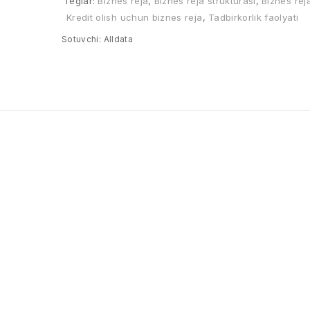
Teglar:
Biznes reja
,
Biznes reja strukturasi
,
Biznes rej
Kredit olish uchun biznes reja
,
Tadbirkorlik faolyati
Sotuvchi:
Alldata