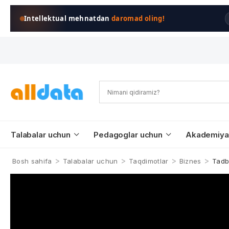
Intellektual mehnatdan
daromad oling!
Talabalar uchun
Pedagoglar uchun
Akademiya
>
>
>
>
Bosh sahifa
Talabalar uchun
Taqdimotlar
Biznes
Tadbi