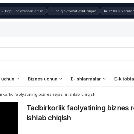
✓ Bepul ro'yxatdan o'tish
⚡ To'liq avtomatlashtirilgan
👥 32 000+ xaridor
 uchun
Biznes uchun
E-ishlanmalar
E-kitobla
rkorlik faolyatining biznes rejasini ishlab chiqish
Tadbirkorlik faolyatining biznes r
ishlab chiqish