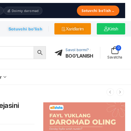
Sotuvchi bo'lish
→
💰 Doimiy daromad
Xaridlarim
Kirish
Sotuvchi bo'lish
0
Savol bormi?
:
BOG'LANISH
Savatcha
r
ejasini