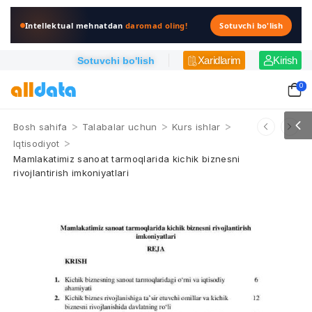
Intellektual mehnatdan
daromad oling!
Sotuvchi bo'lish
Xaridlarim
Kirish
Sotuvchi bo'lish
0
>
>
>
Bosh sahifa
Talabalar uchun
Kurs ishlar
>
Iqtisodiyot
Mamlakatimiz sanoat tarmoqlarida kichik biznesni
rivojlantirish imkoniyatlari