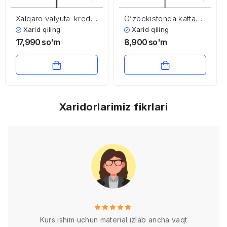
Xalqaro valyuta-kredit
O’zbekistonda katta
munosabatlarining
va kichik biznesni
Xarid qiling
Xarid qiling
vujudga kelishi va
o’zaro aloqalarining
17,990
so'm
8,900
so'm
amal qilishi
mikroiqtisodiy tahlili
(Yaponiya, Xitoy,
O’zbekiston)
Xaridorlarimiz fikrlari
Kurs ishim uchun material izlab ancha vaqt