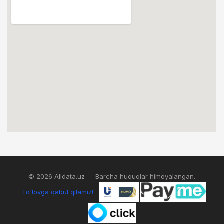
© 2026 Alldata.uz — Barcha huquqlar himoyalangan.
To'lovga qabul qilamiz!