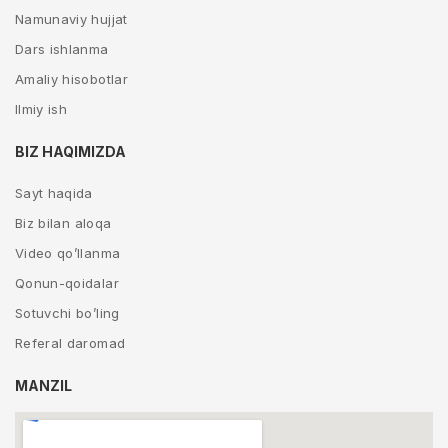
Namunaviy hujjat
Dars ishlanma
Amaliy hisobotlar
Ilmiy ish
BIZ HAQIMIZDA
Sayt haqida
Biz bilan aloqa
Video qo’llanma
Qonun-qoidalar
Sotuvchi bo’ling
Referal daromad
MANZIL