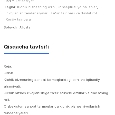
Bo'lim:
Iqtisodiyot
Teglar:
Kichik biznesning o'rni
,
Konseptual yo'nalishlar
,
Rivojlanish tendensiyalari
,
Ta'sir tajribasi va davlat roli
,
Xorijiy tajribalar
Sotuvchi:
Alldata
Qisqacha tavfsifi
Reja:
Kirish.
Kichik biznesning sanoat tarmoqlaridagi o‘rni va iqtisodiy
ahamiyati.
Kichik biznes rivojlanishiga ta’sir etuvchi omillar va davlatning
roli.
O’zbekiston sanoat tarmoqlarida kichik biznes rivojlanish
tendensiyalari.