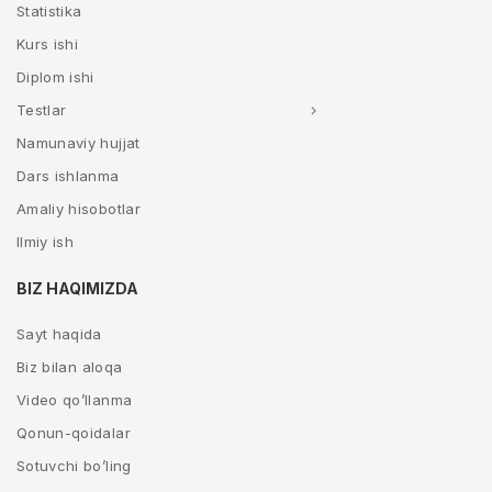
Statistika
Kurs ishi
Diplom ishi
Testlar
Namunaviy hujjat
Dars ishlanma
Amaliy hisobotlar
Ilmiy ish
BIZ HAQIMIZDA
Sayt haqida
Biz bilan aloqa
Video qo’llanma
Qonun-qoidalar
Sotuvchi bo’ling