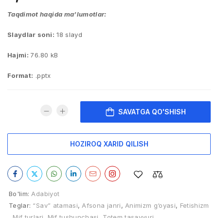
Taqdimot haqida ma’lumotlar:
Slaydlar soni:
18 slayd
Hajmi:
76.80 kB
Format:
.pptx
SAVATGA QO'SHISH
HOZIROQ XARID QILISH
Bo'lim:
Adabiyot
Teglar:
“Sav” atamasi
,
Afsona janri
,
Animizm g‘oyasi
,
Fetishizm
,
Mif turlari
,
Mif tushunchasi
,
Totem tasavvuri