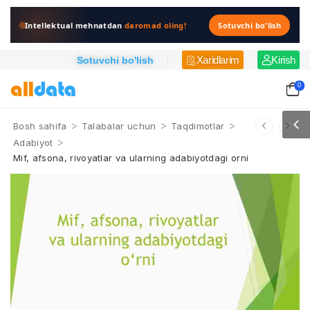
Intellektual mehnatdan
daromad oling!
Sotuvchi bo'lish
Xaridlarim
Kirish
Sotuvchi bo'lish
0
>
>
>
Bosh sahifa
Talabalar uchun
Taqdimotlar
>
Adabiyot
Mif, afsona, rivoyatlar va ularning adabiyotdagi orni