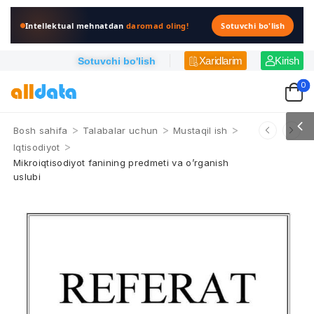
Intellektual mehnatdan
daromad oling!
Sotuvchi bo'lish
Xaridlarim
Kirish
Sotuvchi bo'lish
0
>
>
>
Bosh sahifa
Talabalar uchun
Mustaqil ish
>
Iqtisodiyot
Mikroiqtisodiyot fanining predmeti va o’rganish
uslubi