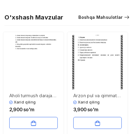
O'xshash Mavzular
Boshqa Mahsulotlar
Aholi turmush darajasi
Arzon pul va qimmat
va uning asosiy
pul siyosati
Xarid qiling
Xarid qiling
indikatorlari
2,900
so'm
3,900
so'm