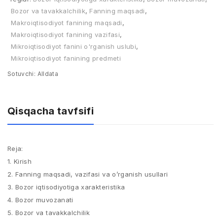
Bozor va tavakkalchilik
,
Fanning maqsadi
,
Makroiqtisodiyot fanining maqsadi
,
Makroiqtisodiyot fanining vazifasi
,
Mikroiqtisodiyot fanini o'rganish uslubi
,
Mikroiqtisodiyot fanining predmeti
Sotuvchi:
Alldata
Qisqacha tavfsifi
Reja:
1. Kirish
2. Fanning maqsadi, vazifasi va o’rganish usullari
3. Bozor iqtisodiyotiga xarakteristika
4. Bozor muvozanati
5. Bozor va tavakkalchilik