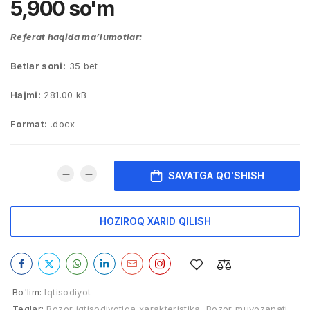
5,900
so'm
Referat haqida ma’lumotlar:
Betlar soni:
35 bet
Hajmi:
281.00 kB
Format:
.docx
SAVATGA QO'SHISH
HOZIROQ XARID QILISH
Bo'lim:
Iqtisodiyot
Teglar:
Bozor iqtisodiyotiga xarakteristika
,
Bozor muvozanati
,