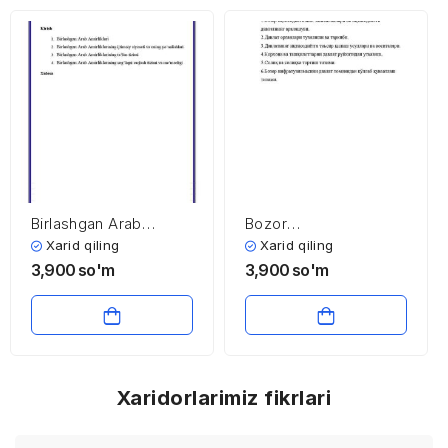
Birlashgan Arab
Bozor
Amirliklarining ijtimoiy
infratuzilmasining
Xarid qiling
Xarid qiling
soha iqtisodiyoti
rivojlanishida
3,900
so'm
3,900
so'm
davlatning roli
Xaridorlarimiz fikrlari