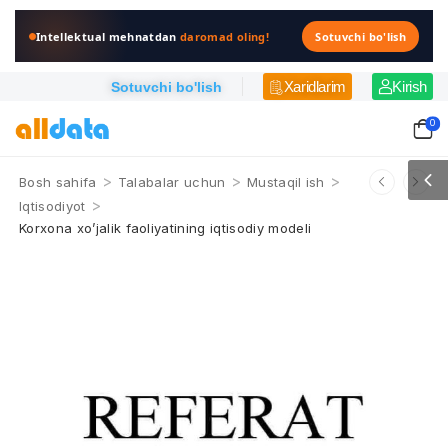
Intellektual mehnatdan
daromad oling!
Sotuvchi bo'lish
Xaridlarim
Kirish
Sotuvchi bo'lish
0
>
>
>
Bosh sahifa
Talabalar uchun
Mustaqil ish
>
Iqtisodiyot
Korxona xo’jalik faoliyatining iqtisodiy modeli