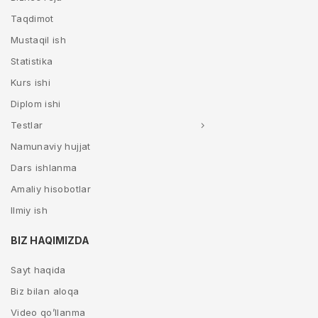
Taqdimot
Mustaqil ish
Statistika
Kurs ishi
Diplom ishi
Testlar
Namunaviy hujjat
Dars ishlanma
Amaliy hisobotlar
Ilmiy ish
BIZ HAQIMIZDA
Sayt haqida
Biz bilan aloqa
Video qo’llanma