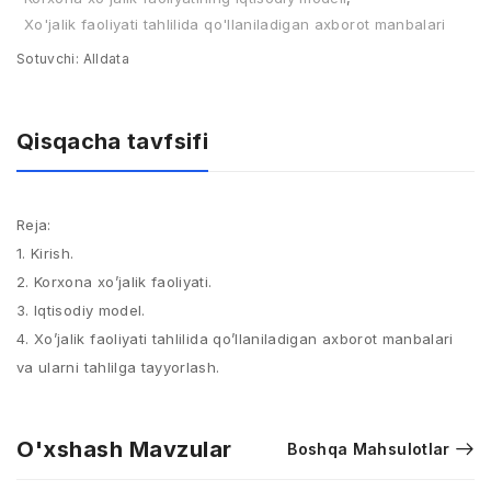
Xo'jalik faoliyati tahlilida qo'llaniladigan axborot manbalari
Sotuvchi:
Alldata
Qisqacha tavfsifi
Reja:
1. Kirish.
2. Korxona xo’jalik faoliyati.
3. Iqtisodiy model.
4. Xo’jalik faoliyati tahlilida qo’llaniladigan axborot manbalari
va ularni tahlilga tayyorlash.
O'xshash Mavzular
Boshqa Mahsulotlar