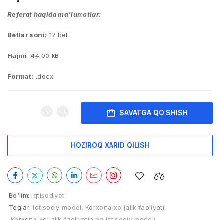
Referat haqida ma’lumotlar:
Betlar soni:
17 bet
Hajmi:
44.00 kB
Format:
.docx
SAVATGA QO'SHISH
HOZIROQ XARID QILISH
Bo'lim:
Iqtisodiyot
Teglar:
Iqtisodiy model
,
Korxona xo'jalik faoliyati
,
Korxona xo'jalik faoliyatining iqtisodiy modeli
,