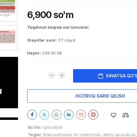
6,900
so'm
Taqdimot haqida ma’lumotlar:
Slaydlar soni:
27 slayd
Hajmi:
299.00 kB
SAVATGA QO'
HOZIROQ XARID QILISH
Bo'lim:
Iqtisodiyot
Teglar:
Makroiqtisodiy ko'rsatkichlar
,
Milliy iqtisodiyot
,