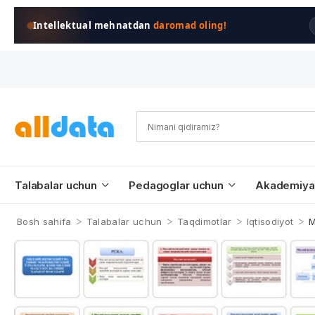
Intellektual mehnatdan
daromad oling!
Talabalar uchun
Pedagoglar uchun
Akademiya
>
>
>
>
Bosh sahifa
Talabalar uchun
Taqdimotlar
Iqtisodiyot
M