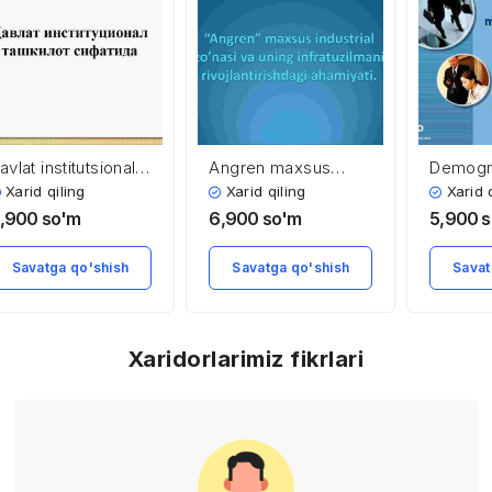
avlat institutsional
Angren maxsus
Demogr
ashkilot sifatida
industrial zo’nasi va
jarayonl
Xarid qiling
Xarid qiling
Xarid 
uning infratuzilmani
– iqtiso
,900
so'm
6,900
so'm
5,900
s
rivojlantirishdagi
muammo
ahamiyati
Osiyo R
Savatga qo'shish
Savatga qo'shish
Savat
material
Xaridorlarimiz fikrlari