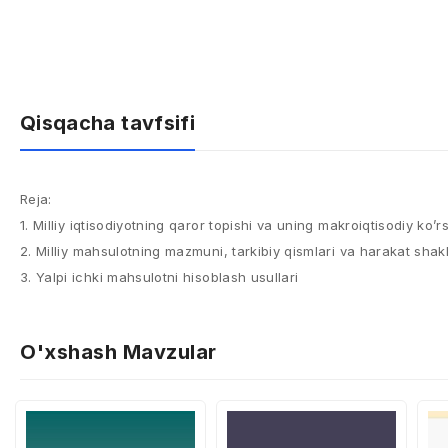
Qisqacha tavfsifi
Reja:
1. Milliy iqtisodiyotning qaror topishi va uning makroiqtisodiy ko’rs
2. Milliy mahsulotning mazmuni, tarkibiy qismlari va harakat shakl
3. Yalpi ichki mahsulotni hisoblash usullari
O'xshash Mavzular