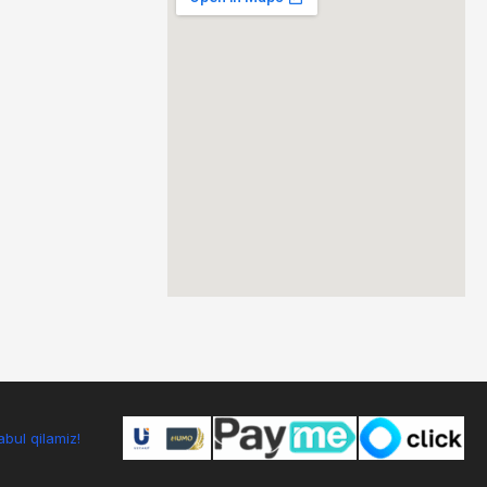
bul qilamiz!