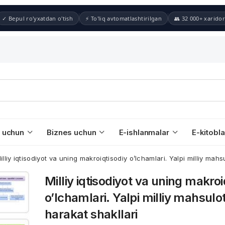
✓ Bepul ro'yxatdan o'tish
⚡ To'liq avtomatlashtirilgan
👥 32 000+ xaridor
 uchun
Biznes uchun
E-ishlanmalar
E-kitobla
illiy iqtisodiyot va uning makroiqtisodiy o’lchamlari. Yalpi milliy mah
Milliy iqtisodiyot va uning makroi
o’lchamlari. Yalpi milliy mahsulo
harakat shakllari