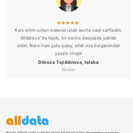
Kurs ishim uchun material izlab ancha vaqt sarfladim.
Alldata.uz'da topib, bir necha daqiqada yuklab
oldim. Narxi ham juda qulay, sifati esa kutganimdan
yaxshi chiqdi
Dilnoza Tojiddinova, talaba
Xaridor
Xarid qilish yoki yuklab olish bilan bog'liq muammo yuzaga