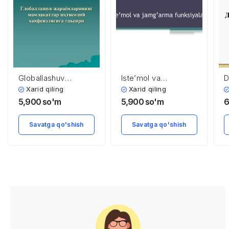
Globallashuv
Iste’mol va
D
jarayonlarining
jamg’arma
t
Xarid qiling
Xarid qiling
mamlakatlar
funksiyalari
5,900
so'm
5,900
so'm
6
iqtisodiy
xavfsizligiga ta’siri
Savatga qo'shish
Savatga qo'shish