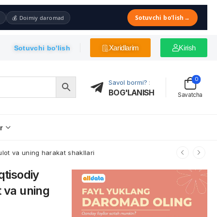
Sotuvchi bo'lish
→
💰 Doimiy daromad
Xaridlarim
Kirish
Sotuvchi bo'lish
0
Savol bormi?
:
BOG'LANISH
Savatcha
r
sulot va uning harakat shakllari
qtisodiy
t va uning