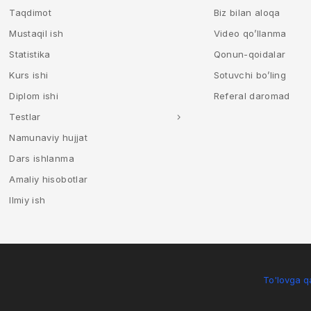
Taqdimot
Biz bilan aloqa
Mustaqil ish
Video qo’llanma
Statistika
Qonun-qoidalar
Kurs ishi
Sotuvchi bo’ling
Diplom ishi
Referal daromad
Testlar
Namunaviy hujjat
Dars ishlanma
Amaliy hisobotlar
Ilmiy ish
To'lovga qa