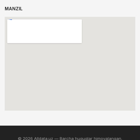
MANZIL
© 2026 Alldata.uz — Barcha huquqlar himoyalangan.