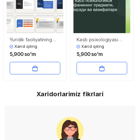
Yuridik faoliyatining
Kasb psixologiyasi
ijtimoiy-psixologik
fanining predmeti,
Xarid qiling
Xarid qiling
asoslari
maqsadi va vazifalari
5,900
so'm
5,900
so'm
Xaridorlarimiz fikrlari