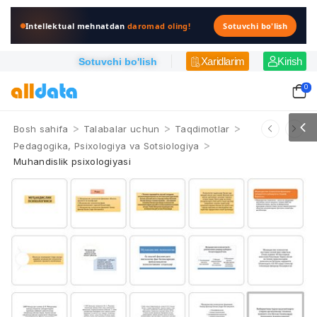
Intellektual mehnatdan
daromad oling!
Sotuvchi bo'lish
Xaridlarim
Kirish
Sotuvchi bo'lish
0
>
>
>
Bosh sahifa
Talabalar uchun
Taqdimotlar
>
Pedagogika, Psixologiya va Sotsiologiya
Muhandislik psixologiyasi