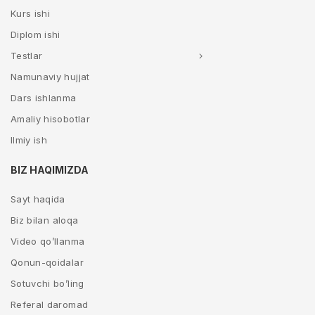
Kurs ishi
Diplom ishi
Testlar
Namunaviy hujjat
Dars ishlanma
Amaliy hisobotlar
Ilmiy ish
BIZ HAQIMIZDA
Sayt haqida
Biz bilan aloqa
Video qo’llanma
Qonun-qoidalar
Sotuvchi bo’ling
Referal daromad