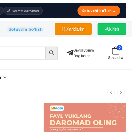
Sotuvchi bo'lish
→
💰 Doimiy daromad
Xaridlarim
Kirish
Sotuvchi bo'lish
0
Savol Bormi?
:
Bog'lanish
Savatcha
r