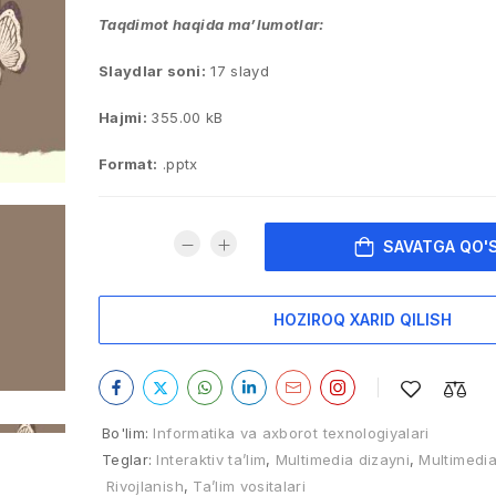
Taqdimot haqida ma’lumotlar:
Slaydlar soni:
17 slayd
Hajmi:
355.00 kB
Format:
.pptx
SAVATGA QO'
HOZIROQ XARID QILISH
Bo'lim:
Informatika va axborot texnologiyalari
Teglar:
Interaktiv ta’lim
,
Multimedia dizayni
,
Multimedia
Rivojlanish
,
Ta’lim vositalari