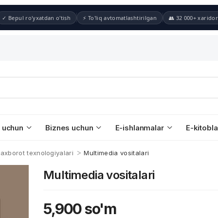
✓ Bepul ro'yxatdan o'tish
⚡ To'liq avtomatlashtirilgan
👥 32 000+ xaridor
 uchun
Biznes uchun
E-ishlanmalar
E-kitobla
>
 axborot texnologiyalari
Multimedia vositalari
Multimedia vositalari
5,900
so'm