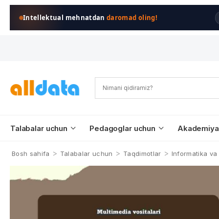
Intellektual mehnatdan
daromad oling!
Talabalar uchun
Pedagoglar uchun
Akademiya
>
>
>
Bosh sahifa
Talabalar uchun
Taqdimotlar
Informatika va