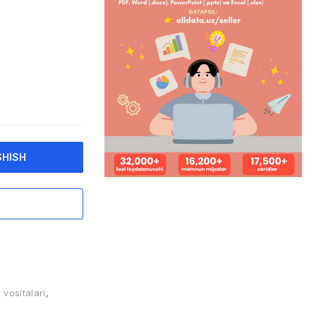
SHISH
 vositalari
,