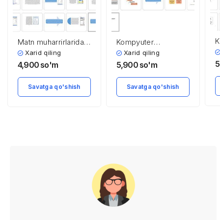
K
Matn muharrirlarida
Kompyuter
z
protsessual
tizimlarida axborot
Xarid qiling
Xarid qiling
s
hujjatlarni tahrirlash
xavfsizligi
5
4,900
so'm
5,900
so'm
k
Savatga qo'shish
Savatga qo'shish