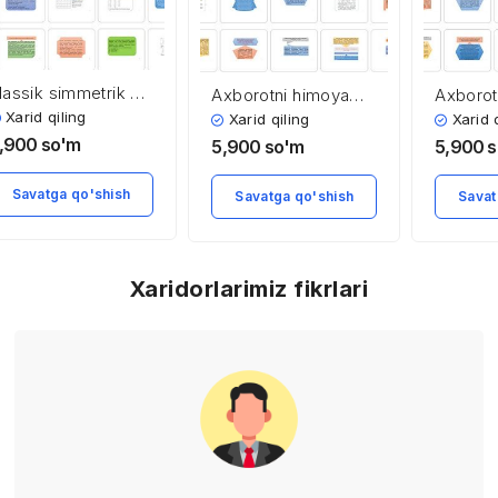
lassik simmetrik va
Axborotni himoya
Axborot
amonaviy
qilish tizimini tashkil
qilishni
Xarid qiling
Xarid qiling
Xarid 
immetrik
qilishning asosiy
ko’rinish
,900
so'm
5,900
so'm
5,900
s
riptotizmlar
tamoyillari
Savatga qo'shish
Savatga qo'shish
Savat
Xaridorlarimiz fikrlari