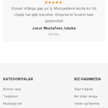
Xizmat sifatiga gap yo'q. Murojaatimni tezda ko'rib
chiqib hal qilib berishdi. Ortiqcha to'lovimni ham
qaytarishdi
Jasur Mustafoev, talaba
Xaridor
KATEGORIYALAR
BIZ HAQIMIZDA
Biznes reja
Sayt haqida
Taqdimot
Biz bilan aloqa
Mustaqil ish
Video qo’llanma