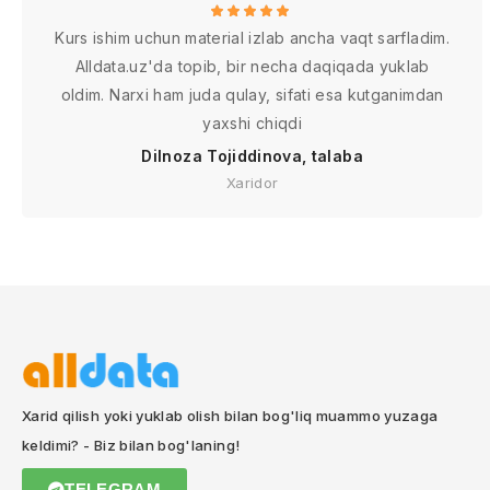
Kurs ishim uchun material izlab ancha vaqt sarfladim.
Alldata.uz'da topib, bir necha daqiqada yuklab
oldim. Narxi ham juda qulay, sifati esa kutganimdan
yaxshi chiqdi
Dilnoza Tojiddinova, talaba
Xaridor
Xarid qilish yoki yuklab olish bilan bog'liq muammo yuzaga
keldimi? - Biz bilan bog'laning!
TELEGRAM