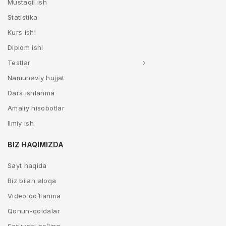
Mustaqil ish
Statistika
Kurs ishi
Diplom ishi
Testlar
Namunaviy hujjat
Dars ishlanma
Amaliy hisobotlar
Ilmiy ish
BIZ HAQIMIZDA
Sayt haqida
Biz bilan aloqa
Video qo’llanma
Qonun-qoidalar