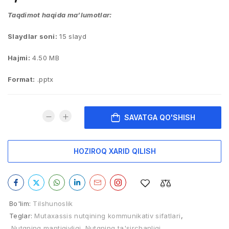
Taqdimot haqida ma’lumotlar:
Slaydlar soni:
15 slayd
Hajmi:
4.50 MB
Format:
.pptx
SAVATGA QO'SHISH
HOZIROQ XARID QILISH
Bo'lim:
Tilshunoslik
Teglar:
Mutaxassis nutqining kommunikativ sifatlari
,
Nutqning mantiqiyligi
,
Nutqning ta'sirchanligi
,