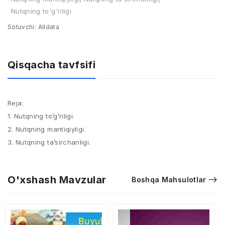
Nutqning to'g'riligi
Sotuvchi:
Alldata
Qisqacha tavfsifi
Reja:
1. Nutqning to’g’riligi.
2. Nutqning mantiqiyligi.
3. Nutqning ta’sirchanligi.
O'xshash Mavzular
Boshqa Mahsulotlar