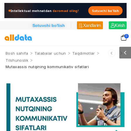
Intellektual mehnatdan
daromad oling!
Sotuvchi bo'lish
Xaridlarim
Kirish
Sotuvchi bo'lish
0
>
>
>
Bosh sahifa
Talabalar uchun
Taqdimotlar
>
Tilshunoslik
Mutaxassis nutqining kommunikativ sifatlari