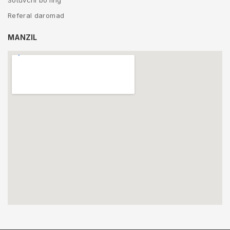
Sotuvchi bo’ling
Referal daromad
MANZIL