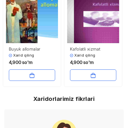
Buyuk allomalar
Kafolatli xizmat
Xarid qiling
Xarid qiling
4,900
so'm
4,900
so'm
Xaridorlarimiz fikrlari