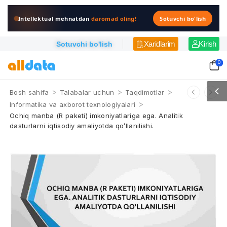
Intellektual mehnatdan
daromad oling!
Sotuvchi bo'lish
Xaridlarim
Kirish
Sotuvchi bo'lish
0
>
>
>
Bosh sahifa
Talabalar uchun
Taqdimotlar
>
Informatika va axborot texnologiyalari
Ochiq manba (R paketi) imkoniyatlariga ega. Analitik
dasturlarni iqtisodiy amaliyotda qo’llanilishi.