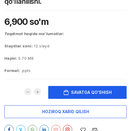
qo’llanilishi.
6,900
so'm
Taqdimot haqida ma’lumotlar:
Slaydlar soni:
12 slayd
Hajmi:
5.70 MB
Format:
.pptx
SAVATGA QO'SHISH
HOZIROQ XARID QILISH