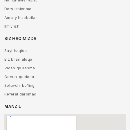
Namunaviy hujjat
Dars ishlanma
Amaliy hisobotlar
Ilmiy ish
BIZ HAQIMIZDA
Sayt haqida
Biz bilan aloqa
Video qo’llanma
Qonun-qoidalar
Sotuvchi bo’ling
Referal daromad
MANZIL