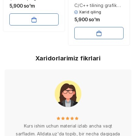
C/C++ tilining grafik
5,900
so'm
imkoniyatlari
Xarid qiling
5,900
so'm
Xaridorlarimiz fikrlari
Kurs ishim uchun material izlab ancha vaqt
sarfladim. Alldata.uz'da topib, bir necha daqiqada