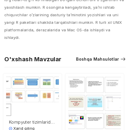
yaxshilash mumkin. R osongina kengaytiriladi, ya’ni ishlab
chiquvchilar o’zlarining dasturiy ta’minotini yozishlari va uni
yangi R paketlari shaklida tarqatishlari mumkin. R turli xil UNIX
platformalarida, derazalarida va Mac OS-da ishlaydi va
ishlaydi.
O'xshash Mavzular
Boshqa Mahsulotlar
Kompyuter tizimlarida
axborot xavfsizligi
Xarid qiling