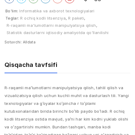
Bo'lim:
Informatika va axborot texnologiyalari
Teglar:
R ochiq kodli litsenziya
,
R paketi
,
R-raqamli ma'lumotlarni manipulyatsiya qilish
,
Statistik dasturlarni iqtisodiy amaliyotda qo'llanilishi
Sotuvchi:
Alldata
Qisqacha tavfsifi
R-raqamli ma’lumotlarni manipulyatsiya qilish, tahlil qilish va
vizualizatsiya qilish uchun kuchli muhit va dasturlash tili. Yangi
texnologiyalar va g’oyalar ko’pincha r to’plami
kutubxonalaridan birida birinchi bo’lib paydo bo’ladi. R ochiq
kodli litsenziya ostida mavjud, ya’ni har kim kodni yuklab olishi
va o’zgartirishi mumkin. Bundan tashqari, manba kodi
to’g’ridan-to’g’ri ko’rinadigan bo’lgani uchun uni o’zgartirish va