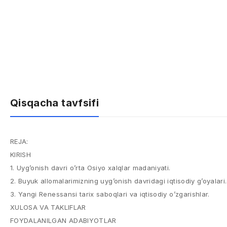
Qisqacha tavfsifi
REJA:
KIRISH
1. Uyg’onish davri o’rta Osiyo xalqlar madaniyati.
2. Buyuk allomalarimizning uyg’onish davridagi iqtisodiy g’oyalari.
3. Yangi Renessansi tarix saboqlari va iqtisodiy o’zgarishlar.
XULOSA VA TAKLIFLAR
FOYDALANILGAN ADABIYOTLAR