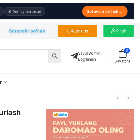
Sotuvchi bo'lish
→
💰 Doimiy daromad
Xaridlarim
Kirish
Sotuvchi bo'lish
0
Savol Bormi?
:
Bog'lanish
Savatcha
r
turlash