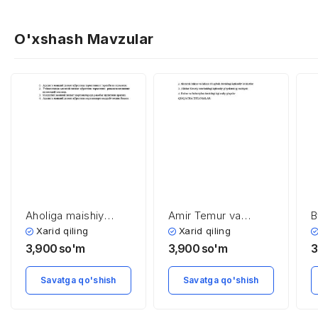
O'xshash Mavzular
Aholiga maishiy
Amir Temur va
B
xizmat ko’rsatish
Temuriylar davridagi
s
Xarid qiling
Xarid qiling
sohasining
iqtisodiy g’oyalar
3,900
so'm
3,900
so'm
3
iqtisodiyoti va
menejmenti
Savatga qo'shish
Savatga qo'shish