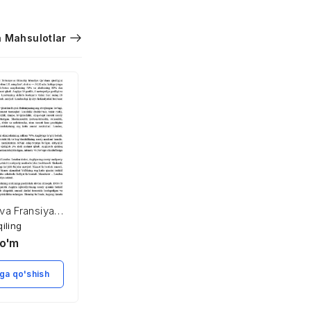
 Mahsulotlar
 va Fransiya
Aholini ijtimoiy
yoti
himoyalash asoslari
qiling
Xarid qiling
o'm
2,900
so'm
ga qo'shish
Savatga qo'shish