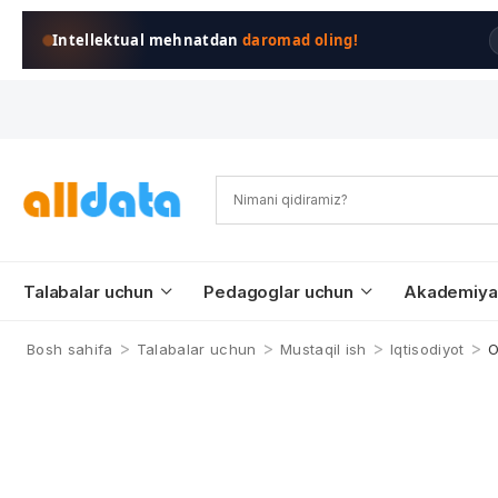
Intellektual mehnatdan
daromad oling!
Talabalar uchun
Pedagoglar uchun
Akademiya
>
>
>
>
Bosh sahifa
Talabalar uchun
Mustaqil ish
Iqtisodiyot
O