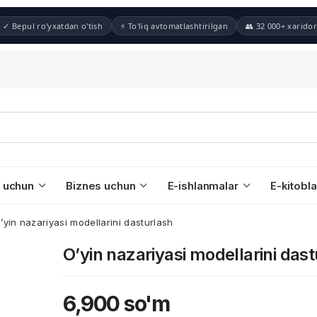
✓ Bepul ro'yxatdan o'tish
⚡ To'liq avtomatlashtirilgan
👥 32 000+ xaridor
 uchun
Biznes uchun
E-ishlanmalar
E-kitobla
’yin nazariyasi modellarini dasturlash
O’yin nazariyasi modellarini das
6,900
so'm