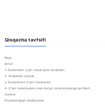
Qisqacha tavfsifi
Reja
Kirish
1. Dasturlash o’yin nazariyasi modellari
2. Stokastik o’yinlar
3. Evolyutsion o’yin nazariyasi
4. O’yin nazariyasini real dunyo stsenariylariga qo’llash
Xulosa
Foydalanilgan adabiyotlar