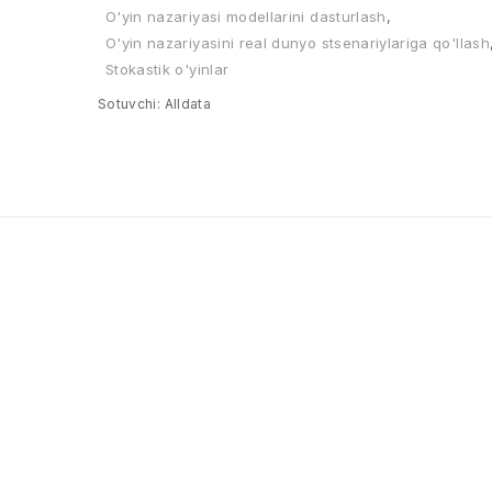
O'yin nazariyasi modellarini dasturlash
,
O'yin nazariyasini real dunyo stsenariylariga qo'llash
Stokastik o'yinlar
Sotuvchi:
Alldata