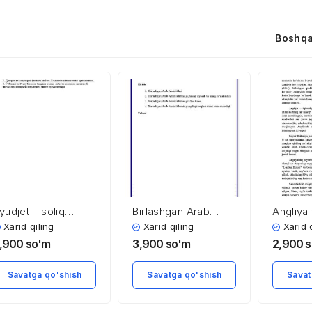
Boshqa
yudjet – soliq
Birlashgan Arab
Angliya
iyosati
Amirliklarining
iqtisodi
Xarid qiling
Xarid qiling
Xarid 
ijtimoiy soha
,900
so'm
3,900
so'm
2,900
s
iqtisodiyoti
Savatga qo'shish
Savatga qo'shish
Savat