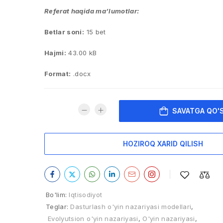
Referat haqida ma’lumotlar:
Betlar soni:
15 bet
Hajmi:
43.00 kB
Format:
.docx
SAVATGA QO'
HOZIROQ XARID QILISH
Bo'lim:
Iqtisodiyot
Teglar:
Dasturlash o'yin nazariyasi modellari
,
Evolyutsion o'yin nazariyasi
,
O'yin nazariyasi
,