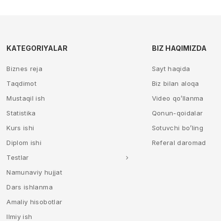
KATEGORIYALAR
BIZ HAQIMIZDA
Biznes reja
Sayt haqida
Taqdimot
Biz bilan aloqa
Mustaqil ish
Video qo’llanma
Statistika
Qonun-qoidalar
Kurs ishi
Sotuvchi bo’ling
Diplom ishi
Referal daromad
Testlar
Namunaviy hujjat
Dars ishlanma
Amaliy hisobotlar
Ilmiy ish