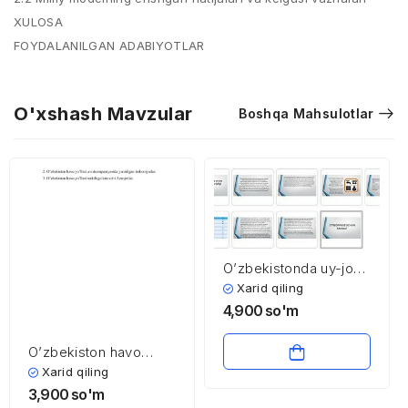
XULOSA
FOYDALANILGAN ADABIYOTLAR
O'xshash Mavzular
Boshqa Mahsulotlar
O’zbekistonda uy-joy
kommunal xo’jaligi
Xarid qiling
4,900
so'm
O’zbekiston havo
yo’llari
Xarid qiling
3,900
so'm