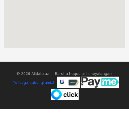
© 2026 Alldata.uz — Barcha huquqlar himoyalangan.
To'lovga qabul qilamiz!
0
IZLASH
AKKAUNT
SAVATCHA
MENYU