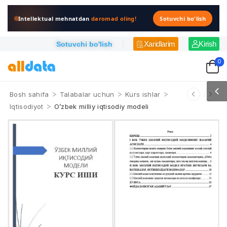
Intellektual mehnatdan
daromad oling!
Sotuvchi bo'lish
Xaridlarim
Kirish
Sotuvchi bo'lish
0
>
>
>
Bosh sahifa
Talabalar uchun
Kurs ishlar
>
Iqtisodiyot
O’zbek milliy iqtisodiy modeli