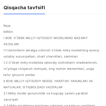
Qisqacha tavfsifi
Reja:
KIRISh
I BOB. O’ZBEK MILLIY IQTISODIY MODELINING NAZARIY
ASOSLARI
1.1 Islohotlarni amalga oshirish o’zbek milliy modelining asosiy
uslubiy xususiyatlari, shart sharoitlari, zaminlari
1.2 O’zbek milliy modelida iqtisodiy islohotlarni shakllantirish,
ro’yobga chiqarish mohiyati, eng muhim elementlari, unga
ta’sir qiluvchi omillar
II BOB. MILLIY IQTISODIY MODEL YARATISh YAKUNLARI VA
NATIJALAR, ISTIQBOLDAGI VAZIFALAR
2.1 Milliy model qonunchilik va huquqiy zamini yaratish
zaruriyati
2.2 Milliy modelning erishgan natijalari va kelgusi vazifalari