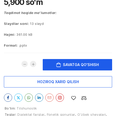
5,900
so'm
Taqdimot haqida ma’lumotlar:
Slaydlar soni:
13 slayd
Hajmi:
361.00 kB
Format:
.pptx
SAVATGA QO'SHISH
HOZIROQ XARID QILISH
Bo'lim:
Tilshunoslik
Teglar:
Dialektal farqlar
,
Fonetik qonunlar
,
O'zbek shevalari
,