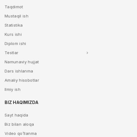
Taqdimot
Mustaqil ish
Statistika
Kurs ishi
Diplom ishi
Testlar
Namunaviy hujjat
Dars ishlanma
Amaliy hisobotlar
Ilmiy ish
BIZ HAQIMIZDA
Sayt haqida
Biz bilan aloqa
Video qo’llanma