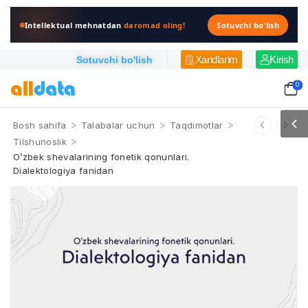
Intellektual mehnatdan
daromad oling!
Sotuvchi bo'lish
Xaridlarim
Kirish
Sotuvchi bo'lish
0
>
>
>
Bosh sahifa
Talabalar uchun
Taqdimotlar
>
Tilshunoslik
O’zbek shevalarining fonetik qonunlari.​
Dialektologiya fanidan