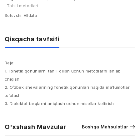
Tahlil metodlari
Sotuvchi:
Alldata
Qisqacha tavfsifi
Reja:​
1. Fonetik qonunlarni tahlil qilish uchun metodlarni ishlab
chiqish ​
2. O’zbek shevalarining fonetik qonunlari haqida ma’lumotlar
to’plash ​
3. Dialektal farqlarni aniqlash uchun misollar keltirish
O'xshash Mavzular
Boshqa Mahsulotlar