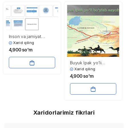
Inson va jamiyat
(mаqsаd
Xarid qiling
munоsаbаtlаrining
4,900
so'm
ifоdаlаnishi)
Buyuk Ipak yo’li
bo’ylab sayohat
Xarid qiling
4,900
so'm
Xaridorlarimiz fikrlari