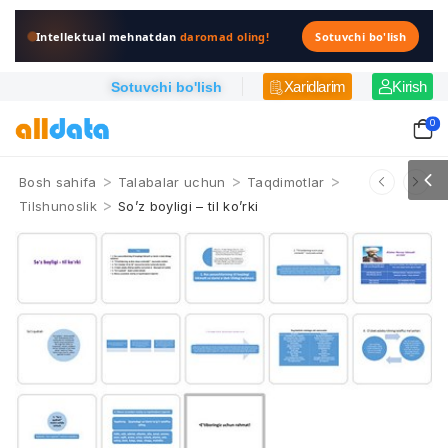
Intellektual mehnatdan
daromad oling!
Sotuvchi bo'lish
Xaridlarim
Kirish
Sotuvchi bo'lish
0
>
>
>
Bosh sahifa
Talabalar uchun
Taqdimotlar
>
Tilshunoslik
So’z boyligi – til ko’rki