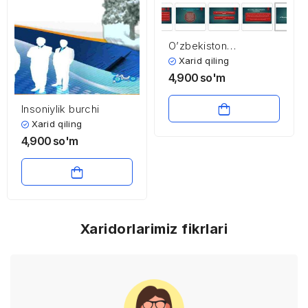
O’zbekiston
davlatchiligining
Xarid qiling
asoslari
4,900
so'm
Insoniylik burchi
Xarid qiling
4,900
so'm
Xaridorlarimiz fikrlari