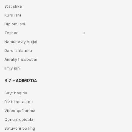
Statistika
Kurs ishi
Diplom ishi
Testlar
Namunaviy hujjat
Dars ishlanma
Amaliy hisobotlar
Ilmiy ish
BIZ HAQIMIZDA
Sayt haqida
Biz bilan aloqa
Video qo’llanma
Qonun-qoidalar
Sotuvchi bo’ling