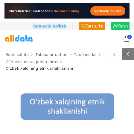
Intellektual mehnatdan
daromad oling!
Sotuvchi bo'lish
Xaridlarim
Kirish
Sotuvchi bo'lish
0
>
>
>
Bosh sahifa
Talabalar uchun
Taqdimotlar
>
O'zbekiston va jahon tarixi
O’zbek xalqining etnik shakllanishi