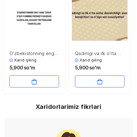
O’zbekistonning eng
Qadimgi va ilk o’rta
yangi tarixi o’quv
asrlar davlatchiligi:
Xarid qiling
Xarid qiling
fanining predmeti,
asosiy bosqichlari va
5,900
so'm
5,900
so'm
maqsadi, vazifalari,
o’ziga xos
nazariy metodologik
xususiyatlari
tamoyillari
Xaridorlarimiz fikrlari