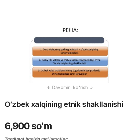
O’zbek xalqining etnik shakllanishi
6,900
so'm
Taqdimot haqida ma’lumotlar: