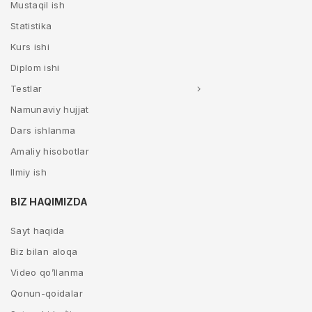
Mustaqil ish
Statistika
Kurs ishi
Diplom ishi
Testlar
Namunaviy hujjat
Dars ishlanma
Amaliy hisobotlar
Ilmiy ish
BIZ HAQIMIZDA
Sayt haqida
Biz bilan aloqa
Video qo’llanma
Qonun-qoidalar