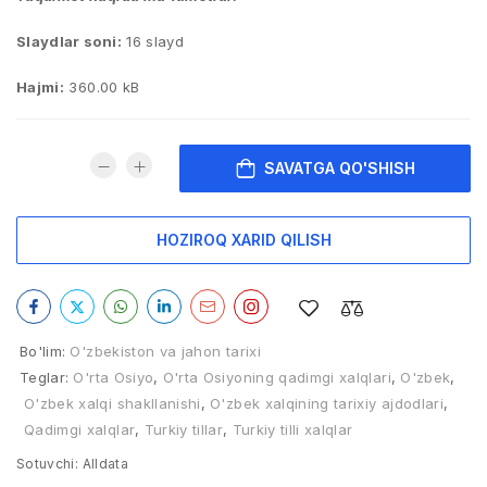
Slaydlar soni:
16 slayd
Hajmi:
360.00 kB
SAVATGA QO'SHISH
HOZIROQ XARID QILISH
Bo'lim:
O'zbekiston va jahon tarixi
Teglar:
O'rta Osiyo
,
O'rta Osiyoning qadimgi xalqlari
,
O'zbek
,
O'zbek xalqi shakllanishi
,
O'zbek xalqining tarixiy ajdodlari
,
Qadimgi xalqlar
,
Turkiy tillar
,
Turkiy tilli xalqlar
Sotuvchi:
Alldata