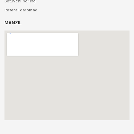
Sotuvchi bo’ling
Referal daromad
MANZIL