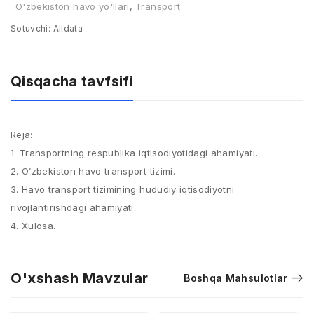
O'zbekiston havo yo'llari
,
Transport
Sotuvchi:
Alldata
Qisqacha tavfsifi
Reja:
1. Transportning respublika iqtisodiyotidagi ahamiyati.
2. O’zbekiston havo transport tizimi.
3. Havo transport tizimining hududiy iqtisodiyotni
rivojlantirishdagi ahamiyati.
4. Xulosa.
O'xshash Mavzular
Boshqa Mahsulotlar