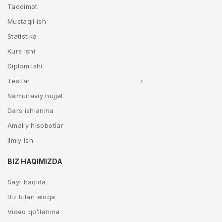
Taqdimot
Mustaqil ish
Statistika
Kurs ishi
Diplom ishi
Testlar
Namunaviy hujjat
Dars ishlanma
Amaliy hisobotlar
Ilmiy ish
BIZ HAQIMIZDA
Sayt haqida
Biz bilan aloqa
Video qo’llanma