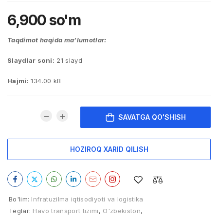
6,900
so'm
Taqdimot haqida ma’lumotlar:
Slaydlar soni:
21 slayd
Hajmi:
134.00 kB
SAVATGA QO'SHISH
HOZIROQ XARID QILISH
Bo'lim:
Infratuzilma iqtisodiyoti va logistika
Teglar:
Havo transport tizimi
,
O'zbekiston
,