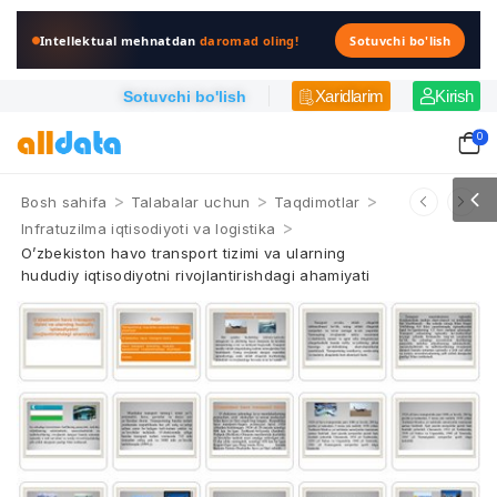
Intellektual mehnatdan
daromad oling!
Sotuvchi bo'lish
Xaridlarim
Kirish
Sotuvchi bo'lish
0
>
>
>
Bosh sahifa
Talabalar uchun
Taqdimotlar
>
Infratuzilma iqtisodiyoti va logistika
O’zbekiston havo transport tizimi va ularning
hududiy iqtisodiyotni rivojlantirishdagi ahamiyati