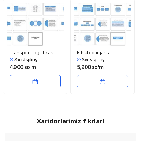
Transport logistikasi:
Ishlab chiqarish
milliy
infratuzilmasi
Xarid qiling
Xarid qiling
kompaniyalarning
samaradorligini
4,900
so'm
5,900
so'm
yutuq va kamchiliklari
oshirish
Xaridorlarimiz fikrlari