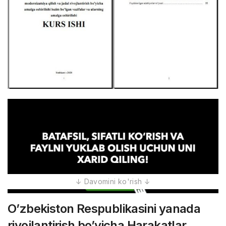
O’zbekiston Respublikasini yanada
rivojlantirish bo’yicha Harakatlar