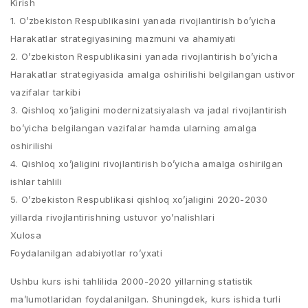
Kirish
1. O’zbekiston Respublikasini yanada rivojlantirish bo’yicha
Harakatlar strategiyasining mazmuni va ahamiyati
2. O’zbekiston Respublikasini yanada rivojlantirish bo’yicha
Harakatlar strategiyasida amalga oshirilishi belgilangan ustivor
vazifalar tarkibi
3. Qishloq xo’jaligini modernizatsiyalash va jadal rivojlantirish
bo’yicha belgilangan vazifalar hamda ularning amalga
oshirilishi
4. Qishloq xo’jaligini rivojlantirish bo’yicha amalga oshirilgan
ishlar tahlili
5. O’zbekiston Respublikasi qishloq xo’jaligini 2020-2030
yillarda rivojlantirishning ustuvor yo’nalishlari
Xulosa
Foydalanilgan adabiyotlar ro’yxati
Ushbu kurs ishi tahlilida 2000-2020 yillarning statistik
ma’lumotlaridan foydalanilgan. Shuningdek, kurs ishida turli