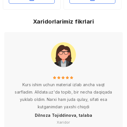
xususiyatlari
rivojlanish istiqbollari
Xaridorlarimiz fikrlari
Kurs ishim uchun material izlab ancha vaqt
sarfladim. Alldata.uz'da topib, bir necha daqiqada
yuklab oldim. Narxi ham juda qulay, sifati esa
kutganimdan yaxshi chiqdi
Dilnoza Tojiddinova, talaba
Xaridor