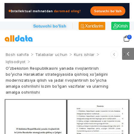
Intellektual mehnatdan
daromad oling!
Sotuvchi bo'lish
Xaridlarim
Kirish
Sotuvchi bo'lish
0
>
>
>
Bosh sahifa
Talabalar uchun
Kurs ishlar
>
Iqtisodiyot
O’zbekiston Respublikasini yanada rivojlantirish
bo’yicha Harakatlar strategiyasida qishloq xo’jaligini
modernizatsiya qilish va jadal rivojlantirish bo’yicha
amalga oshirilishi lozim bo’lgan vazifalar va ularning
amalga oshirilishi