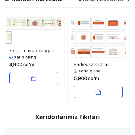
Elektr maydonidagi
dielektriklar
Xarid qiling
4,900
so'm
Radiouzatkichlar
haqida asosiy
Xarid qiling
ma’lumotlar
5,900
so'm
Xaridorlarimiz fikrlari