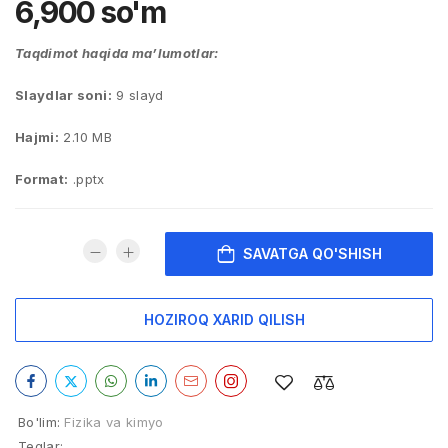
6,900
so'm
Taqdimot haqida ma’lumotlar:
Slaydlar soni:
9 slayd
Hajmi:
2.10 MB
Format:
.pptx
SAVATGA QO'SHISH
HOZIROQ XARID QILISH
Bo'lim:
Fizika va kimyo
Teglar: