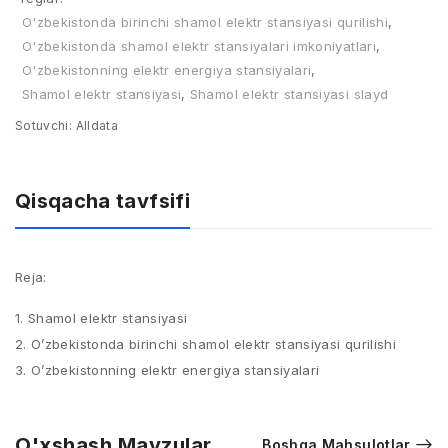
O'zbekistonda birinchi shamol elektr stansiyasi qurilishi
,
O'zbekistonda shamol elektr stansiyalari imkoniyatlari
,
O'zbekistonning elektr energiya stansiyalari
,
Shamol elektr stansiyasi
,
Shamol elektr stansiyasi slayd
Sotuvchi:
Alldata
Qisqacha tavfsifi
Reja:
1. Shamol elektr stansiyasi
2. O’zbekistonda birinchi shamol elektr stansiyasi qurilishi
3. O’zbekistonning elektr energiya stansiyalari
O'xshash Mavzular
Boshqa Mahsulotlar