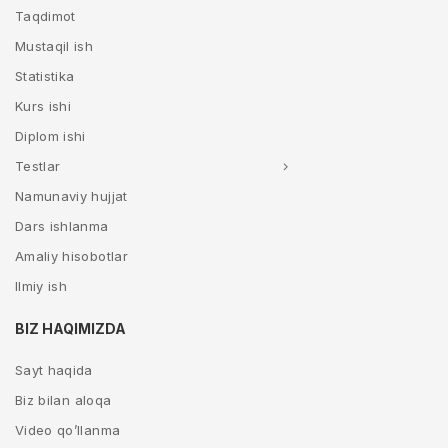
Taqdimot
Mustaqil ish
Statistika
Kurs ishi
Diplom ishi
Testlar
Namunaviy hujjat
Dars ishlanma
Amaliy hisobotlar
Ilmiy ish
BIZ HAQIMIZDA
Sayt haqida
Biz bilan aloqa
Video qo’llanma