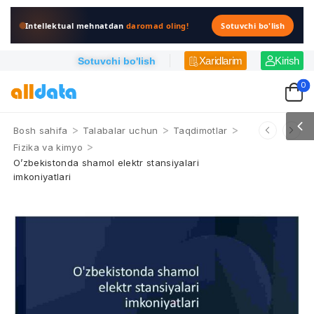
Intellektual mehnatdan
daromad oling!
Sotuvchi bo'lish
Xaridlarim
Kirish
Sotuvchi bo'lish
0
>
>
>
Bosh sahifa
Talabalar uchun
Taqdimotlar
>
Fizika va kimyo
O’zbekistonda shamol elektr stansiyalari
imkoniyatlari