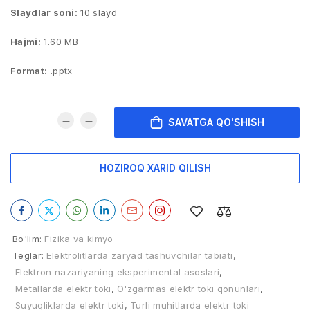
Slaydlar soni:
10 slayd
Hajmi:
1.60 MB
Format:
.pptx
SAVATGA QO'SHISH
HOZIROQ XARID QILISH
Bo'lim:
Fizika va kimyo
Teglar:
Elektrolitlarda zaryad tashuvchilar tabiati
,
Elektron nazariyaning eksperimental asoslari
,
Metallarda elektr toki
,
O'zgarmas elektr toki qonunlari
,
Suyuqliklarda elektr toki
,
Turli muhitlarda elektr toki