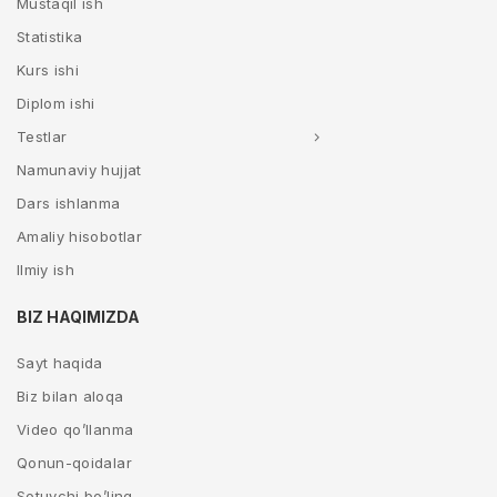
Mustaqil ish
Statistika
Kurs ishi
Diplom ishi
Testlar
Namunaviy hujjat
Dars ishlanma
Amaliy hisobotlar
Ilmiy ish
BIZ HAQIMIZDA
Sayt haqida
Biz bilan aloqa
Video qo’llanma
Qonun-qoidalar
Sotuvchi bo’ling