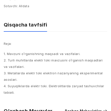
Sotuvchi:
Alldata
Qisqacha tavfsifi
Reja:
1. Mavzuni o’rganishning maqsadi va vazifalari.
2. Turli muhitlarda elektr toki mavzusini o’rganish maqsadlari
va vazifalari.
3. Metallarda elektr toki elektron nazariyaning eksperimental
asoslari.
4. Suyuqliklarda elektr toki. Elektrolitlarda zaryad tashuvchilar
tabiati.
Boshqa Mahsulotlar