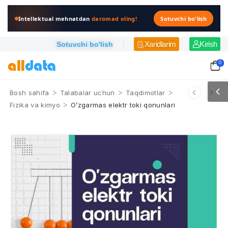
Intellektual mehnatdan
daromad oling!
Sotuvchi bo'lish
Xaridlarim
Kirish
Sotuvchi bo'lish
0
>
>
>
Bosh sahifa
Talabalar uchun
Taqdimotlar
>
Fizika va kimyo
O’zgarmas elektr toki qonunlari