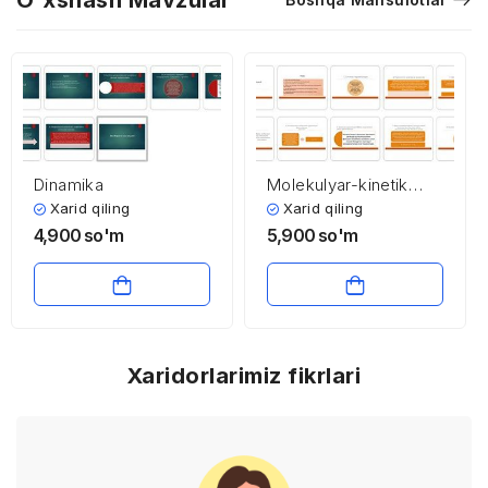
O'xshash Mavzular
Dinamika
Molekulyar-kinetik
nazariya asoslari
Xarid qiling
Xarid qiling
4,900
so'm
5,900
so'm
Xaridorlarimiz fikrlari