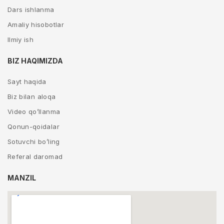
Dars ishlanma
Amaliy hisobotlar
Ilmiy ish
BIZ HAQIMIZDA
Sayt haqida
Biz bilan aloqa
Video qo’llanma
Qonun-qoidalar
Sotuvchi bo’ling
Referal daromad
MANZIL