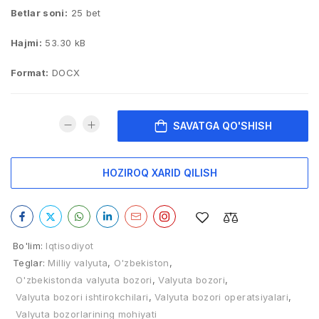
Betlar soni:
25 bet
Hajmi:
53.30 kB
Format:
DOCX
SAVATGA QO'SHISH
HOZIROQ XARID QILISH
Bo'lim:
Iqtisodiyot
Teglar:
Milliy valyuta
,
O'zbekiston
,
O'zbekistonda valyuta bozori
,
Valyuta bozori
,
Valyuta bozori ishtirokchilari
,
Valyuta bozori operatsiyalari
,
Valyuta bozorlarining mohiyati