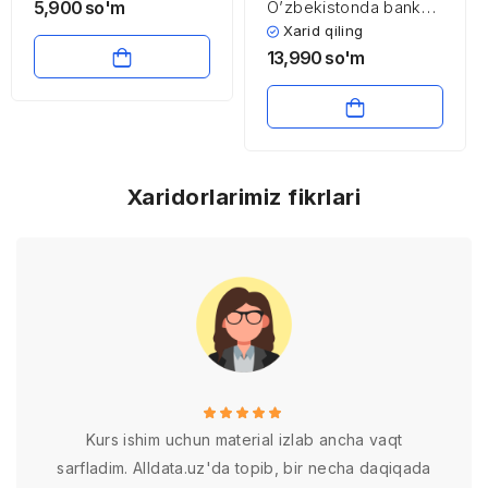
5,900
so'm
O’zbekistonda bank
tizimini
Xarid qiling
takomillashtirish
13,990
so'm
yo’llari
Xaridorlarimiz fikrlari
Kurs ishim uchun material izlab ancha vaqt
sarfladim. Alldata.uz'da topib, bir necha daqiqada