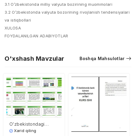
3.1 O’zbekistonda milliy valyuta bozirining muommolari
3.2 O’zbekistonda valyuta bozorining rivojlanish tendensiyalari
va istiqbollari
XULOSA
FOYDALANILGAN ADABIYOTLAR
O'xshash Mavzular
Boshqa Mahsulotlar
O’zbekistondagi
ekologik vaziyat
Xarid qiling