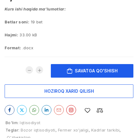
Kurs ishi haqida ma’lumotlar:
Betlar soni:
19 bet
Hajmi:
33.00 kB
Format:
.docx
SAVATGA QO'SHISH
HOZIROQ XARID QILISH
Bo'lim:
Iqtisodiyot
Teglar:
Bozor iqtisodiyoti
,
Fermer xo'jaligi
,
Kadrlar tarkibi
,
O'zbekiston
,