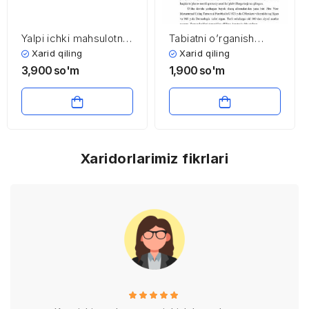
Yalpi ichki mahsulotni
Tabiatni o’rganish
taqsimlashda
ilmiga Sharqning
Xarid qiling
Xarid qiling
soliqlarning ro’lini
buyuk allomalarining
3,900
so'm
1,900
so'm
oshirish yo’nalishlari
hissalari
Xaridorlarimiz fikrlari