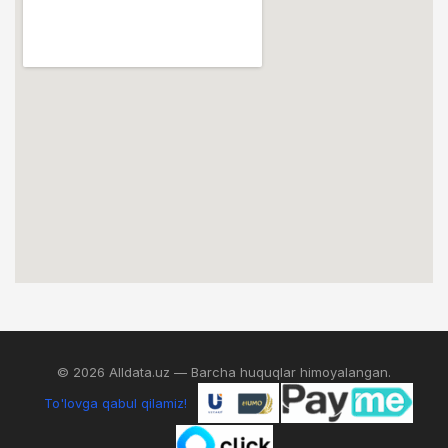
© 2026 Alldata.uz — Barcha huquqlar himoyalangan.
To'lovga qabul qilamiz!