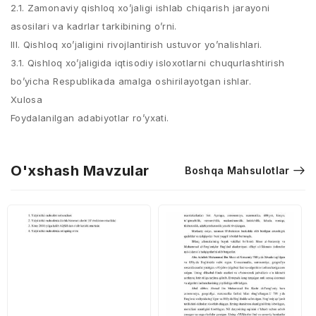
2.1. Zamonaviy qishloq xo’jaligi ishlab chiqarish jarayoni
asosilari va kadrlar tarkibining o’rni.
III. Qishloq xo’jaligini rivojlantirish ustuvor yo’nalishlari.
3.1. Qishloq xo’jaligida iqtisodiy isloxotlarni chuqurlashtirish
bo’yicha Respublikada amalga oshirilayotgan ishlar.
Xulosa
Foydalanilgan adabiyotlar ro’yxati.
O'xshash Mavzular
Boshqa Mahsulotlar