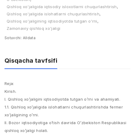
Qishloq xo'jaligida iqtisodiy isloxotlarni chuqurlashtirish
,
Qishloq xo'jaligida islohatlarni chuqurlashtirish
,
Qishloq xo'jaligining iqtisodiyotda tutgan o'rni
,
Zamonaviy qishloq xo'jaligi
Sotuvchi:
Alldata
Qisqacha tavfsifi
Reja:
Kirish.
I. Qishloq xo’jaligini iqtisodiyotda tutgan o’rni va ahamiyati.
1.1. Qishloq xo’jaligida islohatlarni chuqurlashtirishda fermer
xo’jaligining o’rni.
II. Bozor iqtisodiyotiga o’tish davrida O’zbekiston Respublikasi
qishloq xo’jaligi holati.