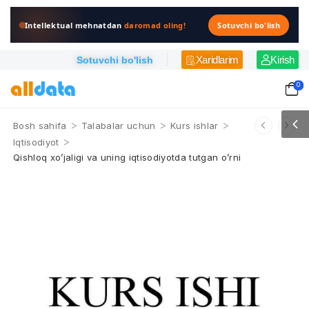
Intellektual mehnatdan
daromad oling!
Sotuvchi bo'lish
Xaridlarim
Kirish
Sotuvchi bo'lish
0
>
>
>
Bosh sahifa
Talabalar uchun
Kurs ishlar
>
Iqtisodiyot
Qishloq xo’jaligi va uning iqtisodiyotda tutgan o’rni