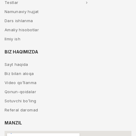
Testlar
Namunaviy hujjat
Dars ishlanma
Amaliy hisobotlar
Ilmiy ish
BIZ HAQIMIZDA
Sayt haqida
Biz bilan aloqa
Video qo’llanma
Qonun-qoidalar
Sotuvchi bo’ling
Referal daromad
MANZIL