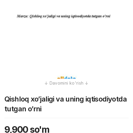
Qishloq xo’jaligi va uning iqtisodiyotda
tutgan o’rni
9,900
so'm