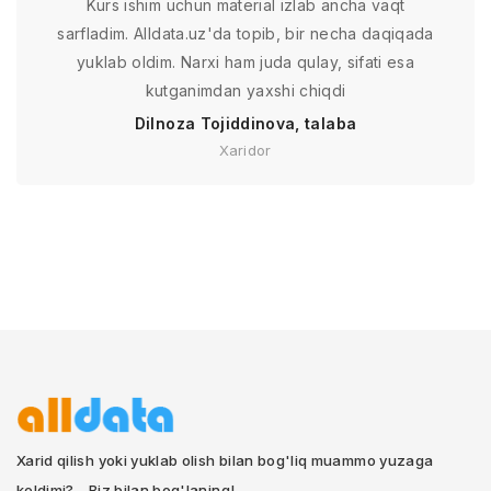
Kurs ishim uchun material izlab ancha vaqt
sarfladim. Alldata.uz'da topib, bir necha daqiqada
yuklab oldim. Narxi ham juda qulay, sifati esa
kutganimdan yaxshi chiqdi
Dilnoza Tojiddinova, talaba
Xaridor
Xarid qilish yoki yuklab olish bilan bog'liq muammo yuzaga
keldimi? - Biz bilan bog'laning!