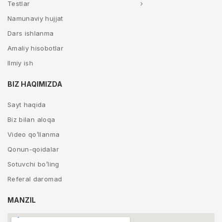
Testlar
Namunaviy hujjat
Dars ishlanma
Amaliy hisobotlar
Ilmiy ish
BIZ HAQIMIZDA
Sayt haqida
Biz bilan aloqa
Video qo’llanma
Qonun-qoidalar
Sotuvchi bo’ling
Referal daromad
MANZIL