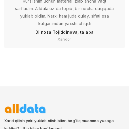
Kurs ishim uchun material izlab ancha vaqt
sarfladim. Alldata.uz'da topib, bir necha daqiqada
yuklab oldim. Narxi ham juda qulay, sifati esa
kutganimdan yaxshi chiqdi
Dilnoza Tojiddinova, talaba
Xaridor
Xarid qilish yoki yuklab olish bilan bog'liq muammo yuzaga
keldimi? - Biz bilan bog'laning!