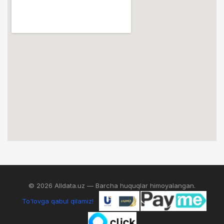
© 2026 Alldata.uz — Barcha huquqlar himoyalangan.
To'lovga qabul qilamiz!