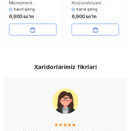
Menejment
Korporatsiyani
nazariyasining
boshqarishda axborot
Xarid qiling
Xarid qiling
shakllanishi va
tizimini shakllantirish
6,900
so'm
6,900
so'm
rivojlanishi
Xaridorlarimiz fikrlari