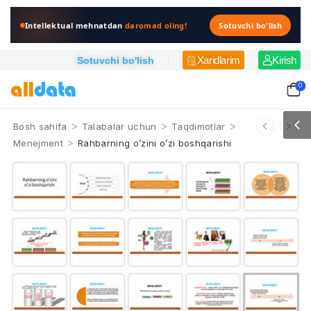
Intellektual mehnatdan
daromad oling!
Sotuvchi bo'lish
Xaridlarim
Kirish
Sotuvchi bo'lish
0
>
>
>
Bosh sahifa
Talabalar uchun
Taqdimotlar
>
Menejment
Rahbarning o’zini o’zi boshqarishi