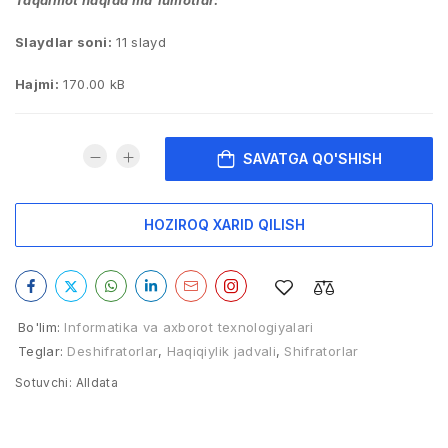
Taqdimot haqida ma’lumotlar:
Slaydlar soni:
11 slayd
Hajmi:
170.00 kB
SAVATGA QO'SHISH
HOZIROQ XARID QILISH
Bo'lim:
Informatika va axborot texnologiyalari
Teglar:
Deshifratorlar
,
Haqiqiylik jadvali
,
Shifratorlar
Sotuvchi:
Alldata