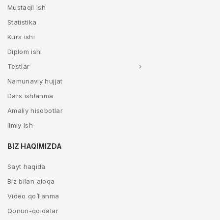
Mustaqil ish
Statistika
Kurs ishi
Diplom ishi
Testlar
Namunaviy hujjat
Dars ishlanma
Amaliy hisobotlar
Ilmiy ish
BIZ HAQIMIZDA
Sayt haqida
Biz bilan aloqa
Video qo’llanma
Qonun-qoidalar