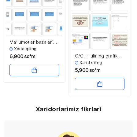
Ma’lumotlar bazalarini
yaratilishi va ishlatilishi
Xarid qiling
C/C++ tilining grafik
6,900
so'm
imkoniyatlari
Xarid qiling
5,900
so'm
Xaridorlarimiz fikrlari