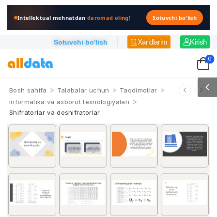
Intellektual mehnatdan
daromad oling!
Sotuvchi bo'lish
Xaridlarim
Kirish
Sotuvchi bo'lish
0
>
>
>
Bosh sahifa
Talabalar uchun
Taqdimotlar
>
Informatika va axborot texnologiyalari
Shifratorlar va deshifratorlar