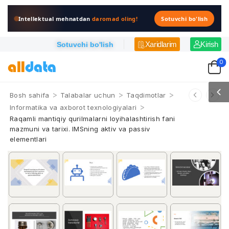
Intellektual mehnatdan
daromad oling!
Sotuvchi bo'lish
Xaridlarim
Kirish
Sotuvchi bo'lish
0
>
>
>
Bosh sahifa
Talabalar uchun
Taqdimotlar
>
Informatika va axborot texnologiyalari
Raqamli mantiqiy qurilmalarni loyihalashtirish fani
mazmuni va tarixi. IMSning aktiv va passiv
elementlari