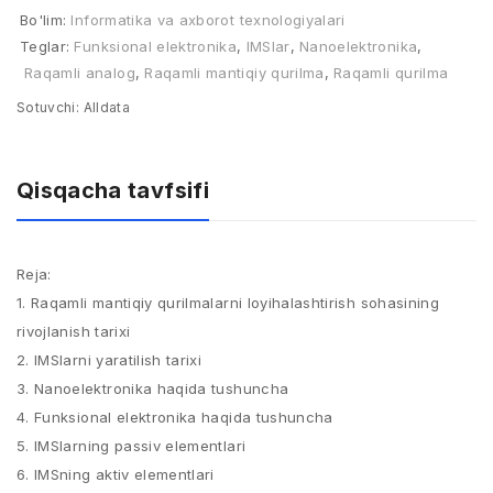
Bo'lim:
Informatika va axborot texnologiyalari
Teglar:
Funksional elektronika
,
IMSlar
,
Nanoelektronika
,
Raqamli analog
,
Raqamli mantiqiy qurilma
,
Raqamli qurilma
Sotuvchi:
Alldata
Qisqacha tavfsifi
Reja:
1. Raqamli mantiqiy qurilmalarni loyihalashtirish sohasining
rivojlanish tarixi
2. IMSlarni yaratilish tarixi
3. Nanoelektronika haqida tushuncha
4. Funksional elektronika haqida tushuncha
5. IMSlarning passiv elementlari
6. IMSning aktiv elementlari