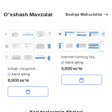
O'xshash Mavzular
Boshqa Mahsulotlar
Internet tarmog’ida
axborotni himoya
Xarid qiling
qilish
5,900
so'm
Ishlab chiqarish
infratuzilmasida
Xarid qiling
transport xizmati. Milliy
6,900
so'm
transport tizimini
rivojlantirish