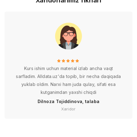
Xaridorlarimiz fikrlari
Kurs ishim uchun material izlab ancha vaqt
sarfladim. Alldata.uz'da topib, bir necha daqiqada
yuklab oldim. Narxi ham juda qulay, sifati esa
kutganimdan yaxshi chiqdi
Dilnoza Tojiddinova, talaba
Xaridor