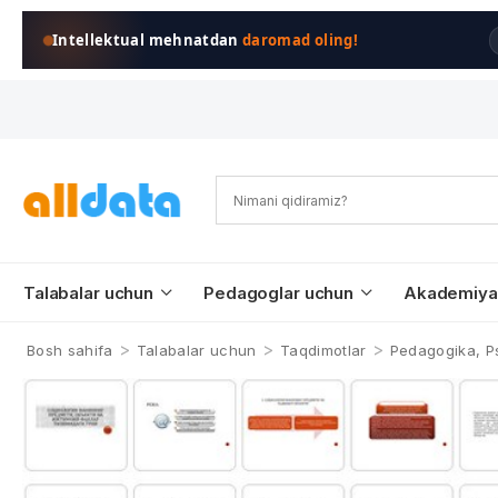
Intellektual mehnatdan
daromad oling!
Talabalar uchun
Pedagoglar uchun
Akademiya
>
>
>
Bosh sahifa
Talabalar uchun
Taqdimotlar
Pedagogika, Ps