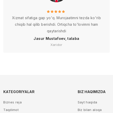
Xizmat sifatiga gap yo'q. Murojaatimni tezda ko'rib
chiqib hal qilib berishdi. Ortiqcha to'lovimni ham
qaytarishdi
Jasur Mustafoev, talaba
Xaridor
KATEGORIYALAR
BIZ HAQIMIZDA
Biznes reja
Sayt haqida
Taqdimot
Biz bilan aloqa