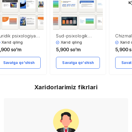
uridik psixologiya
Sud-psixologik
Chizmal
anining predmeti,
ekspertizasi
organay
Xarid qiling
Xarid qiling
Xarid 
azifalari, tizimi
ularni ta
,900
so'm
5,900
so'm
5,900
s
jarayoni
Savatga qo'shish
Savatga qo'shish
Savat
Xaridorlarimiz fikrlari