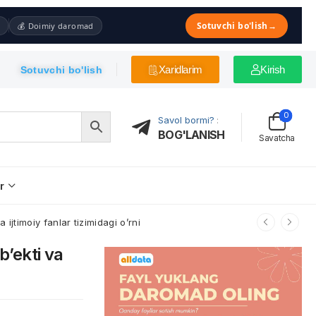
Sotuvchi bo'lish
→
💰 Doimiy daromad
Xaridlarim
Kirish
Sotuvchi bo'lish
0
Savol bormi?
:
BOG'LANISH
Savatcha
r
 ijtimoiy fanlar tizimidagi o’rni
b’ekti va