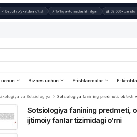
✓ Bepul ro'yxatdan o'tish
⚡ To'liq avtomatlashtirilgan
👥 32 000+ xaridor
 uchun
Biznes uchun
E-ishlanmalar
E-kitobla
>
ixologiya va Sotsiologiya
Sotsiologiya fanining predmeti, ob’ekti va
Sotsiologiya fanining predmeti, o
ijtimoiy fanlar tizimidagi o’rni