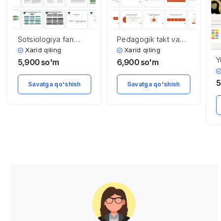
Pedagogik takt va
Sоtsiоlоgiya fаn
pedagogik odob
sifatida
Xarid qiling
Xarid qiling
Y
6,900
so'm
5,900
so'm
f
v
5
Savatga qo'shish
Savatga qo'shish