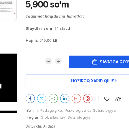
5,900
so'm
Taqdimot haqida ma’lumotlar:
Slaydlar soni:
14 slayd
Hajmi:
519.00 kB
SAVATGA QO'
HOZIROQ XARID QILISH
Bo'lim:
Pedagogika, Psixologiya va Sotsiologiya
Teglar:
Globallashuv
,
Sotsiologiya
Sotuvchi:
Alldata