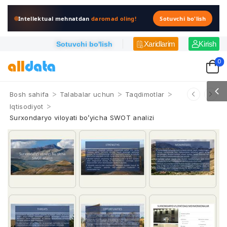
Intellektual mehnatdan
daromad oling!
Sotuvchi bo'lish
Xaridlarim
Kirish
Sotuvchi bo'lish
0
>
>
>
Bosh sahifa
Talabalar uchun
Taqdimotlar
>
Iqtisodiyot
Surxondaryo viloyati bo’yicha SWOT analizi