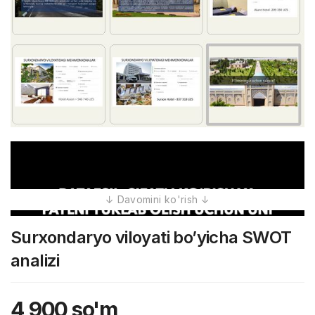
Surxondaryo viloyati bo’yicha SWOT
analizi
4,900
so'm