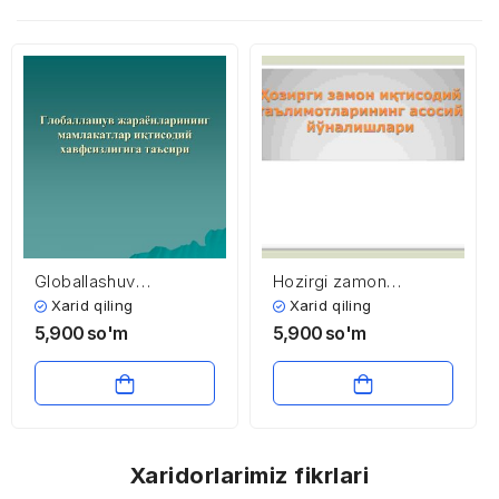
Globallashuv
Hozirgi zamon
jarayonlarining
iqtisodiy
Xarid qiling
Xarid qiling
mamlakatlar iqtisodiy
ta’limotlarining asosiy
5,900
so'm
5,900
so'm
xavfsizligiga ta’siri
yo’nalishlari
Xaridorlarimiz fikrlari