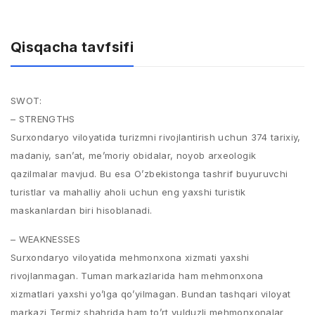
Qisqacha tavfsifi
SWOT:
– STRENGTHS
Surxondaryo viloyatida turizmni rivojlantirish uchun 374 tarixiy,
madaniy, san’at, me’moriy obidalar, noyob arxeologik
qazilmalar mavjud. Bu esa O’zbekistonga tashrif buyuruvchi
turistlar va mahalliy aholi uchun eng yaxshi turistik
maskanlardan biri hisoblanadi.
– WEAKNESSES
Surxondaryo viloyatida mehmonxona xizmati yaxshi
rivojlanmagan. Tuman markazlarida ham mehmonxona
xizmatlari yaxshi yo’lga qo’yilmagan. Bundan tashqari viloyat
markazi Termiz shahrida ham to’rt yulduzli mehmonxonalar