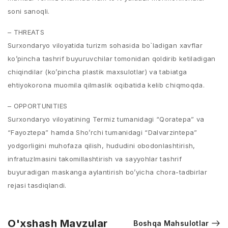
soni sanoqli.
– THREATS
Surxondaryo viloyatida turizm sohasida bo`ladigan xavflar
ko’pincha tashrif buyuruvchilar tomonidan qoldirib ketiladigan
chiqindilar (ko’pincha plastik maxsulotlar) va tabiatga
ehtiyokorona muomila qilmaslik oqibatida kelib chiqmoqda.
– OPPORTUNITIES
Surxondaryo viloyatining Termiz tumanidagi “Qoratepa” va
“Fayoztepa” hamda Sho’rchi tumanidagi “Dalvarzintepa”
yodgorligini muhofaza qilish, hududini obodonlashtirish,
infratuzlmasini takomillashtirish va sayyohlar tashrif
buyuradigan maskanga aylantirish bo’yicha chora-tadbirlar
rejasi tasdiqlandi.
O'xshash Mavzular
Boshqa Mahsulotlar