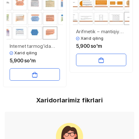
Arifmetik – mantiqiy
qurilma
Xarid qiling
5,900
so'm
Internet tarmog’ida
axborotni himoya
Xarid qiling
qilish
5,900
so'm
Xaridorlarimiz fikrlari