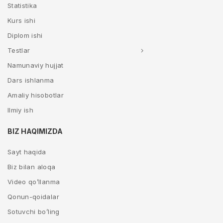
Statistika
Kurs ishi
Diplom ishi
Testlar
Namunaviy hujjat
Dars ishlanma
Amaliy hisobotlar
Ilmiy ish
BIZ HAQIMIZDA
Sayt haqida
Biz bilan aloqa
Video qo’llanma
Qonun-qoidalar
Sotuvchi bo’ling