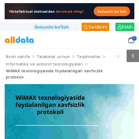
Intellektual mehnatdan
daromad oling!
Sotuvchi bo'lish
Xaridlarim
Kirish
Sotuvchi bo'lish
0
>
>
>
Bosh sahifa
Talabalar uchun
Taqdimotlar
>
Informatika va axborot texnologiyalari
WiMAX texnologiyasida foydalanilgan xavfsizlik
protokoli