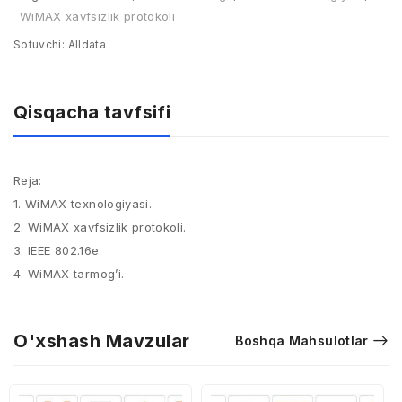
WiMAX xavfsizlik protokoli
Sotuvchi:
Alldata
Qisqacha tavfsifi
Reja:
1. WiMAX texnologiyasi.​
2. WiMAX xavfsizlik protokoli.​
3. IEEE 802.16e.​
4. WiMAX tarmog’i.
O'xshash Mavzular
Boshqa Mahsulotlar