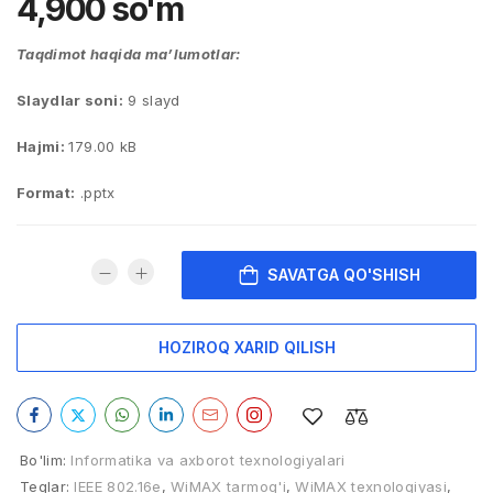
4,900
so'm
Taqdimot haqida ma’lumotlar:
Slaydlar soni:
9 slayd
Hajmi:
179.00 kB
Format:
.pptx
SAVATGA QO'SHISH
HOZIROQ XARID QILISH
Bo'lim:
Informatika va axborot texnologiyalari
Teglar:
IEEE 802.16e
,
WiMAX tarmog'i
,
WiMAX texnologiyasi
,