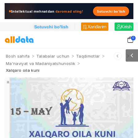
Intellektual mehnatdan
daromad oling!
Sotuvchi bo'lish
Xaridlarim
Kirish
Sotuvchi bo'lish
0
>
>
>
Bosh sahifa
Talabalar uchun
Taqdimotlar
>
Ma'naviyat va Madaniyatshunoslik
Xalqaro oila kuni