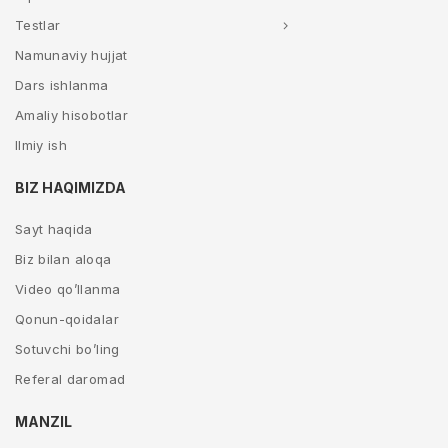
Testlar
Namunaviy hujjat
Dars ishlanma
Amaliy hisobotlar
Ilmiy ish
BIZ HAQIMIZDA
Sayt haqida
Biz bilan aloqa
Video qo’llanma
Qonun-qoidalar
Sotuvchi bo’ling
Referal daromad
MANZIL