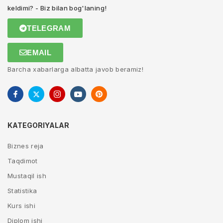
keldimi? - Biz bilan bog'laning!
TELEGRAM
EMAIL
Barcha xabarlarga albatta javob beramiz!
KATEGORIYALAR
Biznes reja
Taqdimot
Mustaqil ish
Statistika
Kurs ishi
Diplom ishi