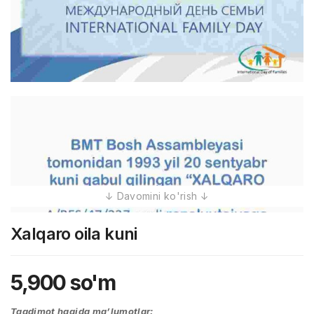
Xalqaro oila kuni
5,900
so'm
Taqdimot haqida ma’lumotlar: