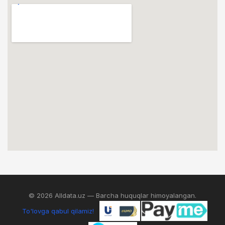
© 2026 Alldata.uz — Barcha huquqlar himoyalangan.
To'lovga qabul qilamiz!