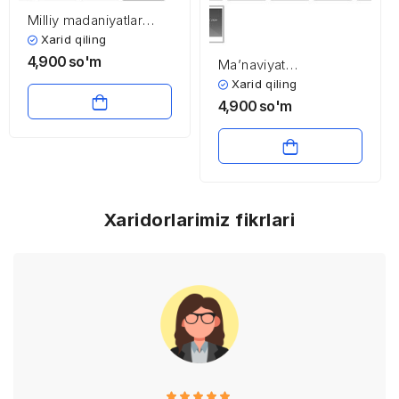
Milliy madaniyatlar
rivojlanishining nazariy
Xarid qiling
masalalari
4,900
so'm
Ma’naviyat
tushunchasining
Xarid qiling
mohiyati
4,900
so'm
Xaridorlarimiz fikrlari