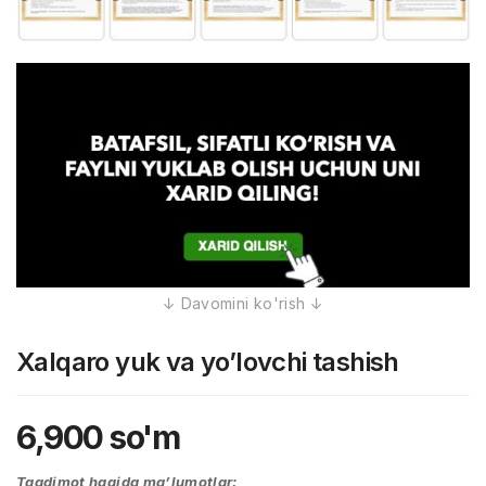
Xalqaro yuk va yo’lovchi tashish
6,900
so'm
Taqdimot haqida ma’lumotlar: