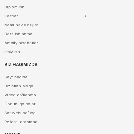
Diplom ishi
Testlar
Namunaviy hujjat
Dars ishlanma
Amaliy hisobotlar
Ilmiy ish
BIZ HAQIMIZDA
Sayt haqida
Biz bilan aloqa
Video qo’llanma
Qonun-qoidalar
Sotuvchi bo’ling
Referal daromad