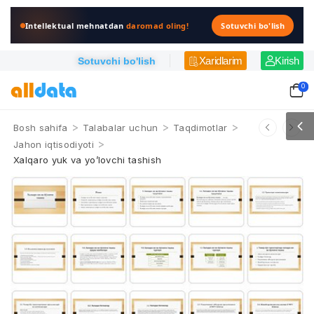
Intellektual mehnatdan
daromad oling!
Sotuvchi bo'lish
Xaridlarim
Kirish
Sotuvchi bo'lish
0
>
>
>
Bosh sahifa
Talabalar uchun
Taqdimotlar
>
Jahon iqtisodiyoti
Xalqaro yuk va yo’lovchi tashish