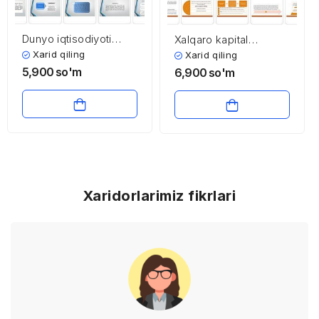
Dunyo iqtisodiyoti
Xalqaro kapital
globallashuvining
migratsiyasi va
Xarid qiling
Xarid qiling
ahamiyati
transmilliy
5,900
so'm
6,900
so'm
kompaniyalar
Xaridorlarimiz fikrlari