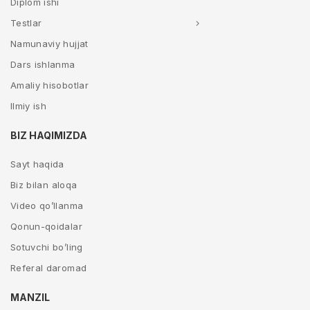
Diplom ishi
Testlar
Namunaviy hujjat
Dars ishlanma
Amaliy hisobotlar
Ilmiy ish
BIZ HAQIMIZDA
Sayt haqida
Biz bilan aloqa
Video qo’llanma
Qonun-qoidalar
Sotuvchi bo’ling
Referal daromad
MANZIL