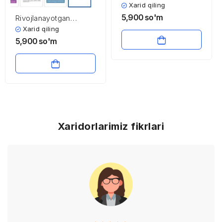
migratsiyasi
Xarid qiling
5,900
so'm
Rivojlanayotgan
davlatlarni jahon
Xarid qiling
iqtisodiyotida tutgan
5,900
so'm
o’rni
Xaridorlarimiz fikrlari