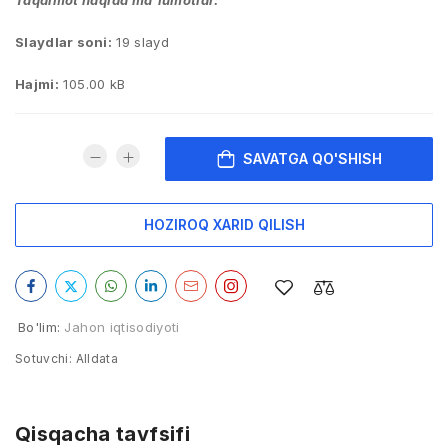
Taqdimot haqida ma’lumotlar:
Slaydlar soni:
19 slayd
Hajmi:
105.00 kB
SAVATGA QO'SHISH
HOZIROQ XARID QILISH
Bo'lim:
Jahon iqtisodiyoti
Sotuvchi:
Alldata
Qisqacha tavfsifi