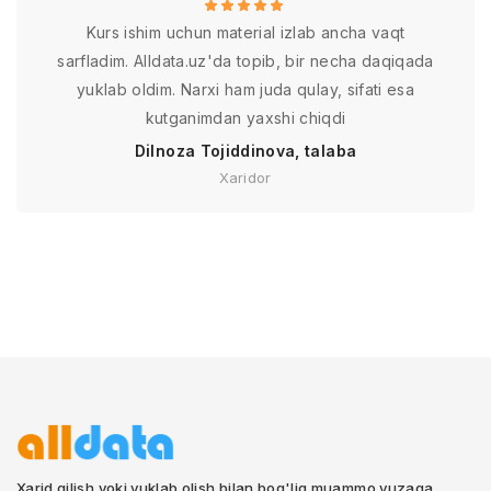
Kurs ishim uchun material izlab ancha vaqt
sarfladim. Alldata.uz'da topib, bir necha daqiqada
yuklab oldim. Narxi ham juda qulay, sifati esa
kutganimdan yaxshi chiqdi
Dilnoza Tojiddinova, talaba
Xaridor
Xarid qilish yoki yuklab olish bilan bog'liq muammo yuzaga