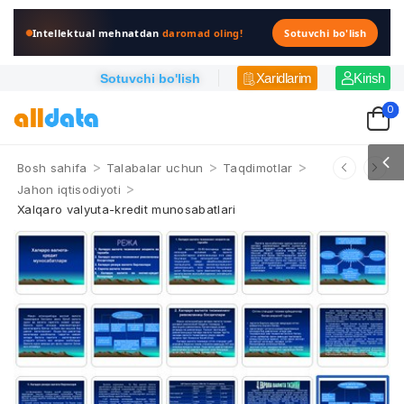
Intellektual mehnatdan
daromad oling!
Sotuvchi bo'lish
Xaridlarim
Kirish
Sotuvchi bo'lish
0
>
>
>
Bosh sahifa
Talabalar uchun
Taqdimotlar
>
Jahon iqtisodiyoti
Xalqaro valyuta-kredit munosabatlari