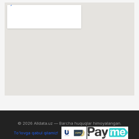
© 2026 Alldata.uz — Barcha huquqlar himoyalangan.
To'lovga qabul qilamiz!