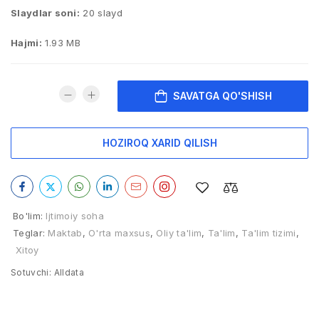
Slaydlar soni:
20 slayd
Hajmi:
1.93 MB
SAVATGA QO'SHISH
HOZIROQ XARID QILISH
Bo'lim:
Ijtimoiy soha
Teglar:
Maktab
,
O'rta maxsus
,
Oliy ta'lim
,
Ta'lim
,
Ta'lim tizimi
,
Xitoy
Sotuvchi:
Alldata