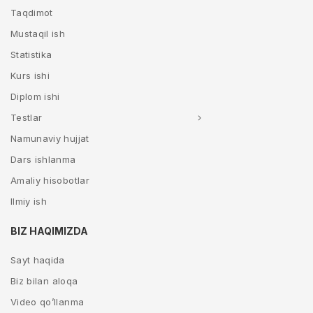
Taqdimot
Mustaqil ish
Statistika
Kurs ishi
Diplom ishi
Testlar
Namunaviy hujjat
Dars ishlanma
Amaliy hisobotlar
Ilmiy ish
BIZ HAQIMIZDA
Sayt haqida
Biz bilan aloqa
Video qo’llanma