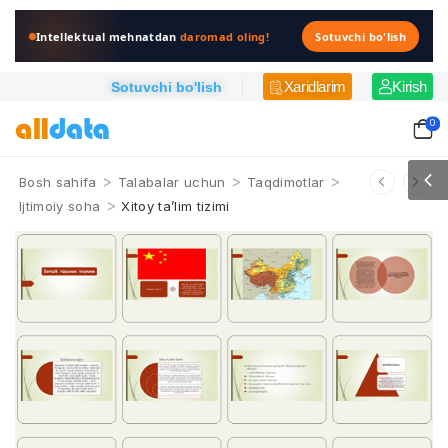
Intellektual mehnatdan
daromad oling!
Sotuvchi bo'lish
Xaridlarim
Kirish
Sotuvchi bo'lish
0
>
>
>
Bosh sahifa
Talabalar uchun
Taqdimotlar
>
Ijtimoiy soha
Xitoy ta’lim tizimi