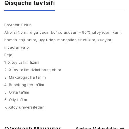
Qisqacha tavfsifi
Poytaxti: Pekin.
Aholisi:1,5 mlrd.ga yaqin bo’lib, asosan – 90% xitoyliklar (xan),
hamda chjuanlar, uyg’urlar, mongollar, tibetliklar, xueylar,
myaolar va b.
Reja:
1. Xitoy ta’lim tizimi
2. Xitoy ta’lim tizimi bosqichlari
3. Maktabgacha ta’lim
4. Boshlang’ich ta’lim
5. O’rta ta’lim
6. Oliy ta’lim
7. Xitoy universitetlari
O'xshash Mavzular
Boshqa Mahsulotlar