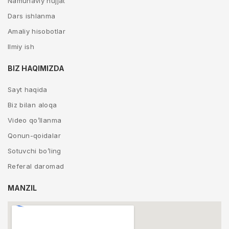
Namunaviy hujjat
Dars ishlanma
Amaliy hisobotlar
Ilmiy ish
BIZ HAQIMIZDA
Sayt haqida
Biz bilan aloqa
Video qo’llanma
Qonun-qoidalar
Sotuvchi bo’ling
Referal daromad
MANZIL