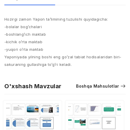
Hozirgi zamon Yapon ta’limining tuzulishi quyidagicha:
-bolalar bog’chalari
-boshlang’ich maktab
-kichik o’rta maktab
-yuqori o’rta maktab
Yaponiyada yilning boshi eng go’zal tabiat hodisalaridan biri-
sakuraning gullashiga to’g’ri keladi.
O'xshash Mavzular
Boshqa Mahsulotlar