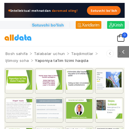
Intellektual mehnatdan
daromad oling!
Sotuvchi bo'lish
Xaridlarim
Kirish
Sotuvchi bo'lish
0
>
>
>
Bosh sahifa
Talabalar uchun
Taqdimotlar
>
Ijtimoiy soha
Yaponiya ta’lim tizimi haqida