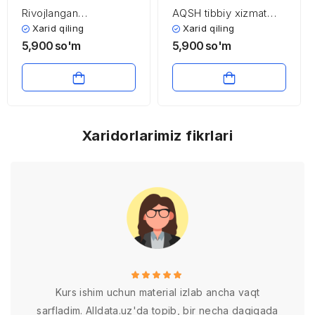
Rivojlangan
AQSH tibbiy xizmat
mamlakatlarda ta’lim
ko’rsatish tizimi
Xarid qiling
Xarid qiling
tizimi
5,900
so'm
5,900
so'm
Xaridorlarimiz fikrlari
Kurs ishim uchun material izlab ancha vaqt
sarfladim. Alldata.uz'da topib, bir necha daqiqada