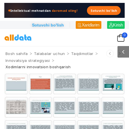
Intellektual mehnatdan
daromad oling!
Sotuvchi bo'lish
Xaridlarim
Kirish
Sotuvchi bo'lish
0
>
>
>
Bosh sahifa
Talabalar uchun
Taqdimotlar
>
Innovatsiya strategiyasi
Xodimlarni innovatsion boshqarish