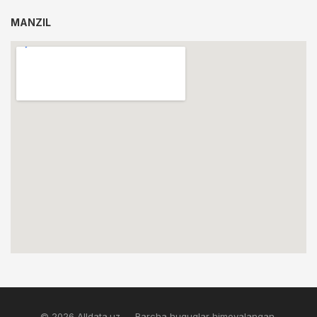
MANZIL
© 2026 Alldata.uz — Barcha huquqlar himoyalangan.