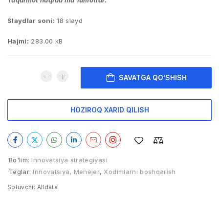
Taqdimot haqida ma’lumotlar:
Slaydlar soni:
18 slayd
Hajmi:
283.00 kB
SAVATGA QO'SHISH
HOZIROQ XARID QILISH
Bo'lim:
Innovatsiya strategiyasi
Teglar:
Innovatsiya
,
Menejer
,
Xodimlarni boshqarish
Sotuvchi:
Alldata