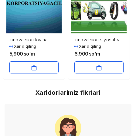
Innovatsion loyiha
Innovatsion siyosat va
jamoasi: startapdan
innovatsion
Xarid qiling
Xarid qiling
korporatsiyagacha
ekosistema
5,900
so'm
6,900
so'm
Xaridorlarimiz fikrlari