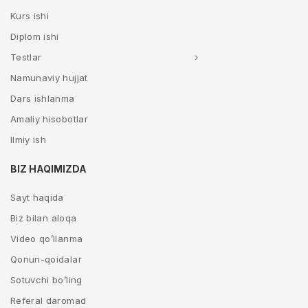
Kurs ishi
Diplom ishi
Testlar
Namunaviy hujjat
Dars ishlanma
Amaliy hisobotlar
Ilmiy ish
BIZ HAQIMIZDA
Sayt haqida
Biz bilan aloqa
Video qo’llanma
Qonun-qoidalar
Sotuvchi bo’ling
Referal daromad