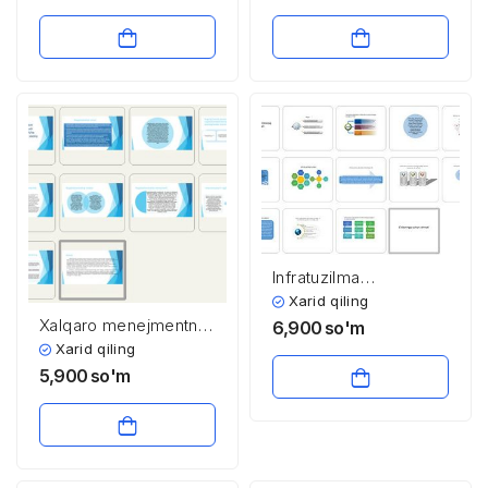
turlari
xavfsizlikni ta’minlash
omili
Infratuzilma
shakllanishining xorijiy
Xarid qiling
tajribalari
Xalqaro menejmentni
6,900
so'm
rivojlantirish instituti
Xarid qiling
metodologiyasi
5,900
so'm
bo’yicha
raqobatbardoshlikning
asosiy omillari