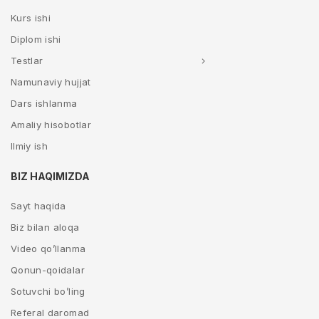
Kurs ishi
Diplom ishi
Testlar
Namunaviy hujjat
Dars ishlanma
Amaliy hisobotlar
Ilmiy ish
BIZ HAQIMIZDA
Sayt haqida
Biz bilan aloqa
Video qo’llanma
Qonun-qoidalar
Sotuvchi bo’ling
Referal daromad