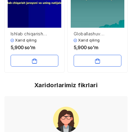
Ishlab chiqarish
Globallashuv
jarayoni va uning
jarayonlarining
Xarid qiling
Xarid qiling
natijalari
mamlakatlar iqtisodiy
5,900
so'm
5,900
so'm
xavfsizligiga ta’siri
Xaridorlarimiz fikrlari