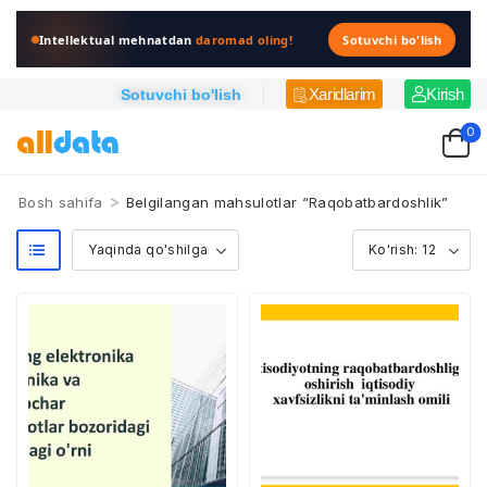
Intellektual mehnatdan
daromad oling!
Sotuvchi bo'lish
Xaridlarim
Kirish
Sotuvchi bo'lish
0
>
Bosh sahifa
Belgilangan mahsulotlar “Raqobatbardoshlik”