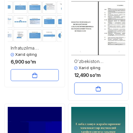
Infratuzilma
shakllanishining xorij
Xarid qiling
tajribalari
O’zbekiston
6,900
so'm
Respublikasi
Xarid qiling
iqtisodiyotining
12,490
so'm
raqobatbardoshligini
oshirishda
investitsiyalarning o’rni
va istiqbollari