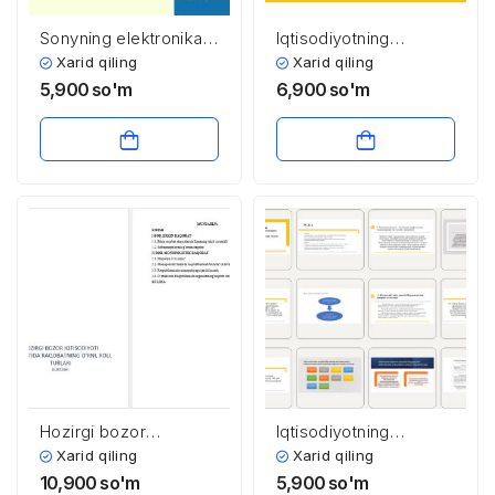
Sonyning elektronika
Iqtisodiyotning
va ko’ngilochar
raqobatbardoshligini
Xarid qiling
Xarid qiling
mahsulotlar bozoridagi
oshirish iqtisodiy
5,900
so'm
6,900
so'm
o’rni
xavfsizlikni ta’minlash
omili
Hozirgi bozor
Iqtisodiyotning
iqtisodiyoti sharoitida
raqobatbardoshligini
Xarid qiling
Xarid qiling
raqobatning o’rni, roli,
oshirish iqtisodiy
10,900
so'm
5,900
so'm