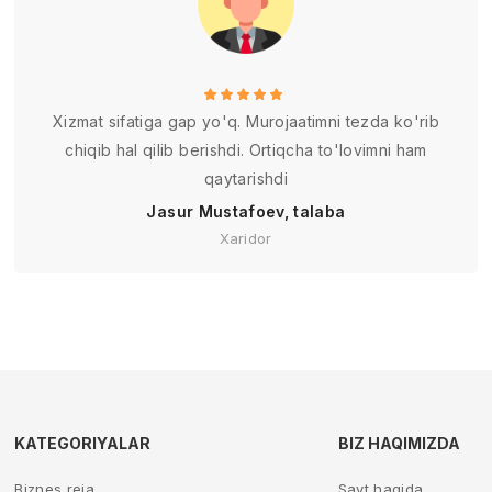
Xizmat sifatiga gap yo'q. Murojaatimni tezda ko'rib
chiqib hal qilib berishdi. Ortiqcha to'lovimni ham
qaytarishdi
Jasur Mustafoev, talaba
Xaridor
KATEGORIYALAR
BIZ HAQIMIZDA
Biznes reja
Sayt haqida