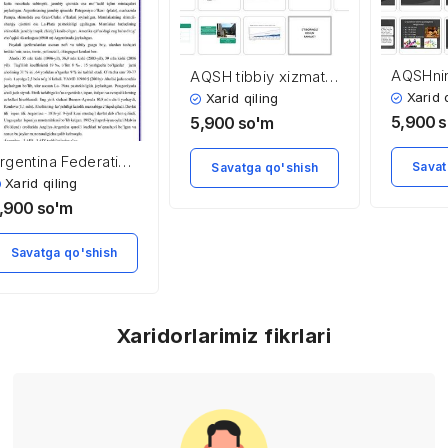
AQSHnin
AQSH tibbiy xizmat
tizimi v
ko’rsatish tizimi
Xarid 
Xarid qiling
5,900
s
5,900
so'm
rgentina Federativ
Savat
Savatga qo'shish
espublikasi
Xarid qiling
,900
so'm
Savatga qo'shish
Xaridorlarimiz fikrlari