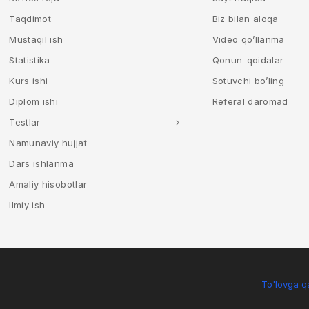
Taqdimot
Biz bilan aloqa
Mustaqil ish
Video qo’llanma
Statistika
Qonun-qoidalar
Kurs ishi
Sotuvchi bo’ling
Diplom ishi
Referal daromad
Testlar
Namunaviy hujjat
Dars ishlanma
Amaliy hisobotlar
Ilmiy ish
To'lovga qa