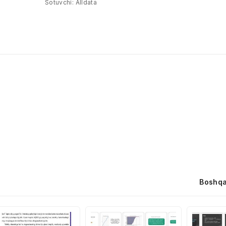
Sotuvchi:
Alldata
Boshqa