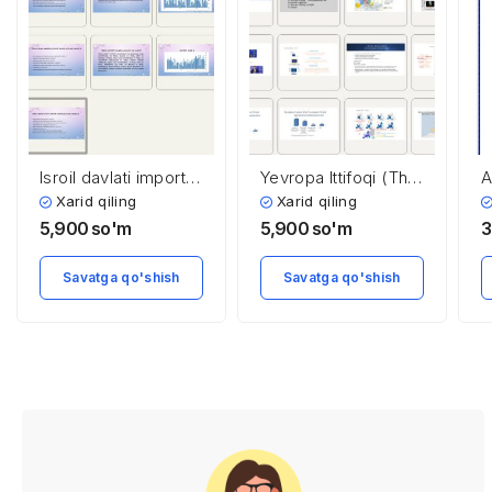
Isroil davlati import
Yevropa Ittifoqi (The
A
va exporti
European Union)
R
Xarid qiling
Xarid qiling
5,900
so'm
5,900
so'm
3
Savatga qo'shish
Savatga qo'shish