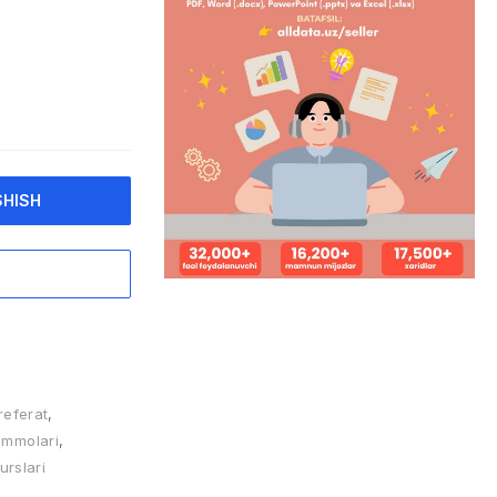
SHISH
referat
,
ammolari
,
urslari