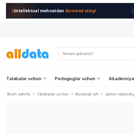
Intellektual mehnatdan
daromad oling!
Talabalar uchun
Pedagoglar uchun
Akademiya
>
>
>
Bosh sahifa
Talabalar uchun
Mustaqil ish
Jahon iqtisodiy