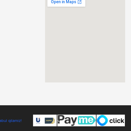
bul qilamiz!