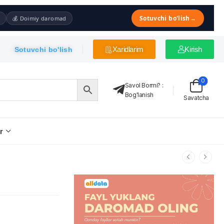
Sotuvchi bo'lish
→
💰 Doimiy daromad
Xaridlarim
Kirish
Sotuvchi bo'lish
0
Savol Bormi?
:
Bog'lanish
Savatcha
r