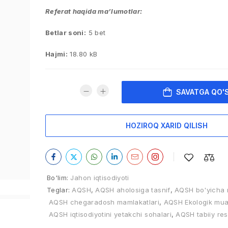
Referat haqida ma’lumotlar:
Betlar soni:
5 bet
Hajmi:
18.80 kB
SAVATGA QO'
HOZIROQ XARID QILISH
Bo'lim:
Jahon iqtisodiyoti
Teglar:
AQSH
,
AQSH aholosiga tasnif
,
AQSH bo'yicha 
AQSH chegaradosh mamlakatlari
,
AQSH Ekologik mu
AQSH iqtisodiyotini yetakchi sohalari
,
AQSH tabiiy res