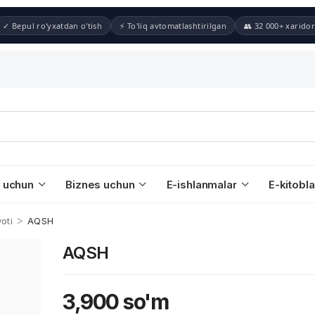
✓ Bepul ro'yxatdan o'tish
⚡ To'liq avtomatlashtirilgan
👥 32 000+ xaridor
 uchun
Biznes uchun
E-ishlanmalar
E-kitobla
>
oti
AQSH
AQSH
3,900
so'm