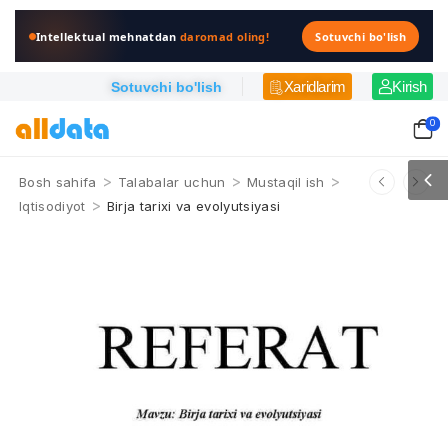
Intellektual mehnatdan
daromad oling!
Sotuvchi bo'lish
Xaridlarim
Kirish
Sotuvchi bo'lish
0
>
>
>
Bosh sahifa
Talabalar uchun
Mustaqil ish
>
Iqtisodiyot
Birja tarixi va evolyutsiyasi