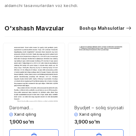
aldamchi tasavvurlardan voz kechdi.
O'xshash Mavzular
Boshqa Mahsulotlar
Daromad
Byudjet – soliq siyosati
tengsizligining
Xarid qiling
Xarid qiling
chuqurlashuvi
1,900
so'm
3,900
so'm