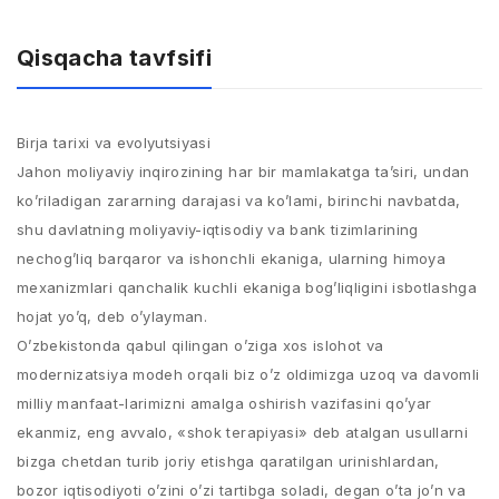
Qisqacha tavfsifi
Birja tarixi va evolyutsiyasi
Jahon moliyaviy inqirozining har bir mamlakatga ta’siri, undan
ko’riladigan zararning darajasi va ko’lami, birinchi navbatda,
shu davlatning moliyaviy-iqtisodiy va bank tizimlarining
nechog’liq barqaror va ishonchli ekaniga, ularning himoya
mexanizmlari qanchalik kuchli ekaniga bog’liqligini isbotlashga
hojat yo’q, deb o’ylayman.
O’zbekistonda qabul qilingan o’ziga xos islohot va
modernizatsiya modeh orqali biz o’z oldimizga uzoq va davomli
milliy manfaat-larimizni amalga oshirish vazifasini qo’yar
ekanmiz, eng avvalo, «shok terapiyasi» deb atalgan usullarni
bizga chetdan turib joriy etishga qaratilgan urinishlardan,
bozor iqtisodiyoti o’zini o’zi tartibga soladi, degan o’ta jo’n va