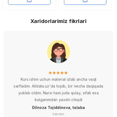
Xaridorlarimiz fikrlari
Kurs ishim uchun material izlab ancha vaqt
sarfladim. Alldata.uz'da topib, bir necha daqiqada
yuklab oldim. Narxi ham juda qulay, sifati esa
kutganimdan yaxshi chiqdi
Dilnoza Tojiddinova, talaba
Xaridor