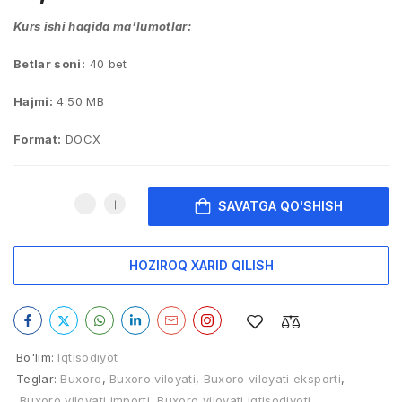
Kurs ishi haqida ma’lumotlar:
Betlar soni:
40 bet
Hajmi:
4.50 MB
Format:
DOCX
SAVATGA QO'SHISH
HOZIROQ XARID QILISH
Bo'lim:
Iqtisodiyot
Teglar:
Buxoro
,
Buxoro viloyati
,
Buxoro viloyati eksporti
,
Buxoro viloyati importi
,
Buxoro viloyati iqtisodiyoti
,