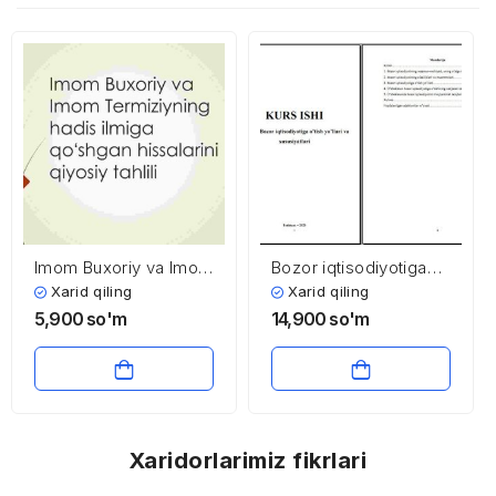
Imom Buxoriy va Imom
Bozor iqtisodiyotiga
Termiziyning hadis
o’tish yo’llari va
Xarid qiling
Xarid qiling
ilmiga qoʻshgan
xususiyatlari
5,900
so'm
14,900
so'm
hissalarini qiyosiy
tahlili
Xaridorlarimiz fikrlari