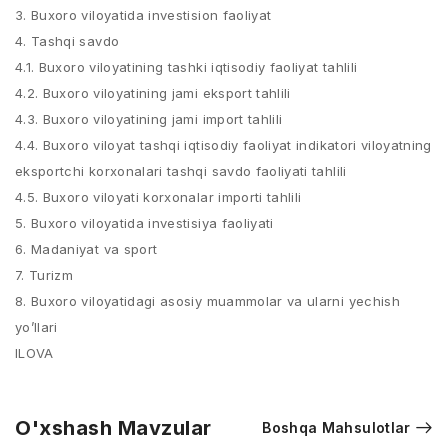
3. Buxoro viloyatida investision faoliyat
4. Tashqi savdo
4.1. Buxoro viloyatining tashki iqtisodiy faoliyat tahlili
4.2. Buxoro viloyatining jami eksport tahlili
4.3. Buxoro viloyatining jami import tahlili
4.4. Buxoro viloyat tashqi iqtisodiy faoliyat indikatori viloyatning
eksportchi korxonalari tashqi savdo faoliyati tahlili
4.5. Buxoro viloyati korxonalar importi tahlili
5. Buxoro viloyatida investisiya faoliyati
6. Madaniyat va sport
7. Turizm
8. Buxoro viloyatidagi asosiy muammolar va ularni yechish
yo’llari
ILOVA
O'xshash Mavzular
Boshqa Mahsulotlar