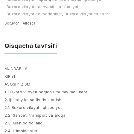
Buxoro viloyatida investision faoliyat
,
Buxoro viloyatida madaniyat
,
Buxoro viloyatida sport
Sotuvchi:
Alldata
Qisqacha tavfsifi
MUNDARIJA:
KIRISh
ASOSIY QISM
1. Buxoro viloyati haqida umumiy ma’lumot
2. Ijtimoiy iqtisodiy rivojlanish
2.1. Buxoro viloyati iqtisodiyoti
2.2. Sanoat, transport va aloqa
2.3. Qishloq xo’jaligi
2.4. Ijtimoiy soha