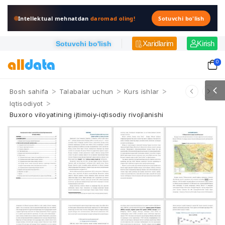
Intellektual mehnatdan
daromad oling!
Sotuvchi bo'lish
Xaridlarim
Kirish
Sotuvchi bo'lish
0
>
>
>
Bosh sahifa
Talabalar uchun
Kurs ishlar
>
Iqtisodiyot
Buxoro viloyatining ijtimoiy-iqtisodiy rivojlanishi