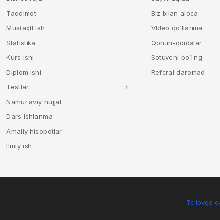
Taqdimot
Biz bilan aloqa
Mustaqil ish
Video qo’llanma
Statistika
Qonun-qoidalar
Kurs ishi
Sotuvchi bo’ling
Diplom ishi
Referal daromad
Testlar
Namunaviy hujjat
Dars ishlanma
Amaliy hisobotlar
Ilmiy ish
To'lovga qa