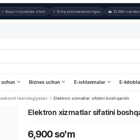
✓ Bepul ro'yxatdan o'tish
⚡ To'liq avtomatlashtirilgan
👥 32 000+ xaridor
 uchun
Biznes uchun
E-ishlanmalar
E-kitobla
>
 axborot texnologiyalari
Elektron xizmatlar sifatini boshqarish
Elektron xizmatlar sifatini boshq
6,900
so'm