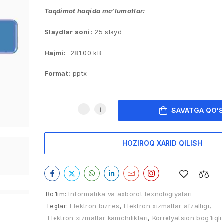
Taqdimot haqida ma’lumotlar:
Slaydlar soni:
25 slayd
Hajmi:
281.00 kB
Format:
pptx
SAVATGA QO'
HOZIROQ XARID QILISH
Bo'lim:
Informatika va axborot texnologiyalari
Teglar:
Elektron biznes
,
Elektron xizmatlar afzalligi
,
Elektron xizmatlar kamchiliklari
,
Korrelyatsion bog‘liqli