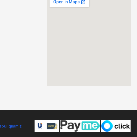
bul qilamiz!