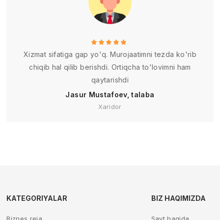
Xizmat sifatiga gap yo'q. Murojaatimni tezda ko'rib
chiqib hal qilib berishdi. Ortiqcha to'lovimni ham
qaytarishdi
Jasur Mustafoev, talaba
Xaridor
KATEGORIYALAR
BIZ HAQIMIZDA
Biznes reja
Sayt haqida