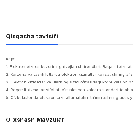
Qisqacha tavfsifi
Reja:​
1. Elektron biznes bozorining rivojlanish trendlari. Raqamli xizmatla
2. Korxona va tashkilotlarda elektron xizmatlar ko’rsatishning afzal
3. Elektron xizmatlar va ularning sifati o’rtasidagi korrelyatsion bog’
4. Raqamli xizmatlar sifatini ta’minlashda xalqaro standart talablar
5. O’zbekistonda elektron xizmatlar sifatini ta’minlashning asosiy 
O'xshash Mavzular