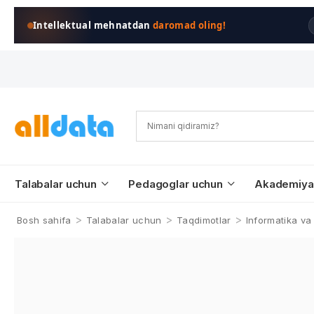
Intellektual mehnatdan
daromad oling!
Talabalar uchun
Pedagoglar uchun
Akademiya
>
>
>
Bosh sahifa
Talabalar uchun
Taqdimotlar
Informatika va