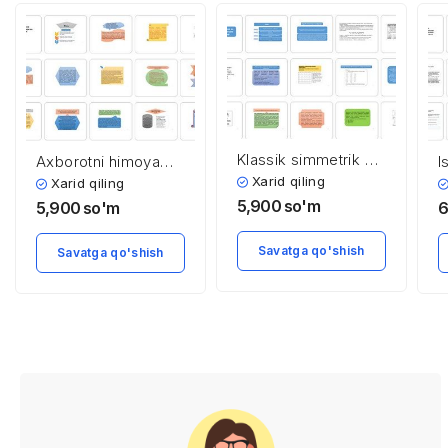
Klassik simmetrik va
I
Axborotni himoya
zamonaviy
i
qilishning usullari va
Xarid qiling
Xarid qiling
simmetrik
t
ko’rinishlari
5,900
so'm
6
5,900
so'm
kriptotizmlar
M
t
Savatga qo'shish
Savatga qo'shish