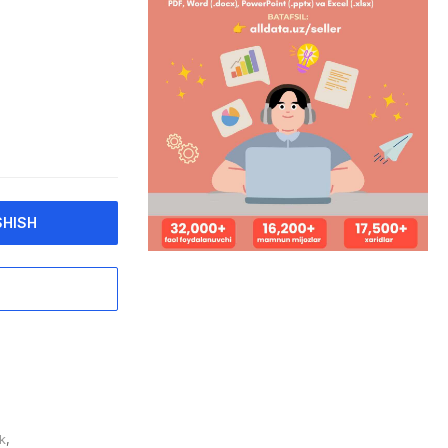
SHISH
k
,