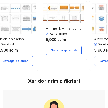
Arifmetik – mantiqiy
qurilma
Xarid qiling
shlab chiqarish
Axborot
5,900
so'm
nfratuzilmasida
qilish ti
Xarid qiling
Xarid 
ransport xizmati.
qilishni
,900
so'm
5,900
s
Savatga qo'shish
illiy transport
tamoyill
izimini rivojlantirish
Savatga qo'shish
Savat
Xaridorlarimiz fikrlari