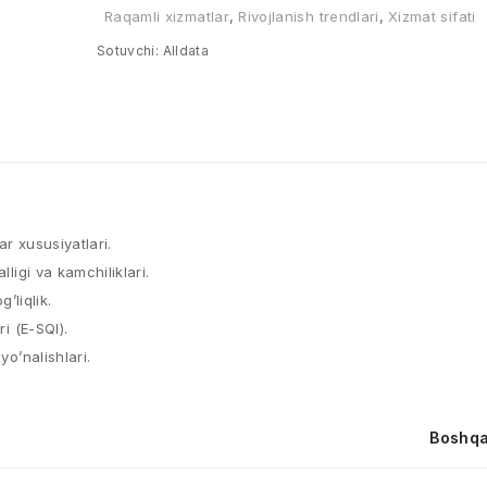
Raqamli xizmatlar
,
Rivojlanish trendlari
,
Xizmat sifati
Sotuvchi:
Alldata
r xususiyatlari.​
ligi va kamchiliklari.​
liqlik.​
i (E-SQI).​
yo’nalishlari.
Boshqa