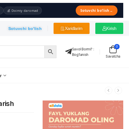
Sotuvchi bo'lish
→
💰 Doimiy daromad
Xaridlarim
Kirish
Sotuvchi bo'lish
0
Savol Bormi?
:
Bog'lanish
Savatcha
r
arish