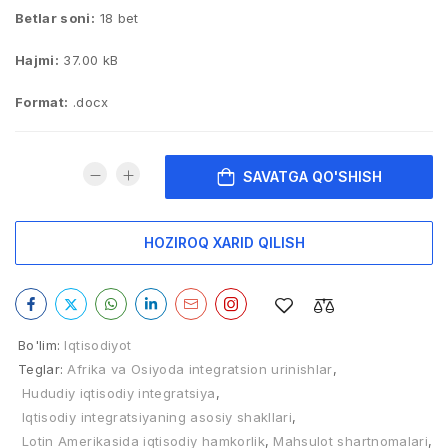
Betlar soni:
18 bet
Hajmi:
37.00 kB
Format:
.docx
SAVATGA QO'SHISH
HOZIROQ XARID QILISH
Bo'lim:
Iqtisodiyot
Teglar:
Afrika va Osiyoda integratsion urinishlar
,
Hududiy iqtisodiy intеgratsiya
,
Iqtisodiy integratsiyaning asosiy shakllari
,
Lotin Amerikasida iqtisodiy hamkorlik
,
Mahsulot shartnomalari
,