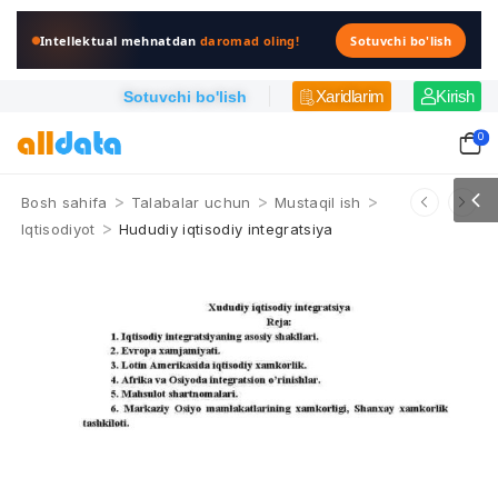
Intellektual mehnatdan
daromad oling!
Sotuvchi bo'lish
Xaridlarim
Kirish
Sotuvchi bo'lish
0
>
>
>
Bosh sahifa
Talabalar uchun
Mustaqil ish
>
Iqtisodiyot
Hududiy iqtisodiy intеgratsiya