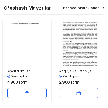
O'xshash Mavzular
Boshqa Mahsulotlar
Aholi turmush
Angliya va Fransiya
farovonligini
iqtisodiyoti
Xarid qiling
Xarid qiling
oshirishning ilmiy
4,900
so'm
2,900
so'm
nazariy asoslari