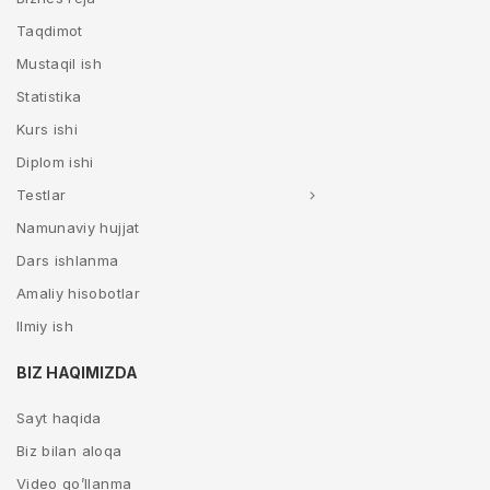
Taqdimot
Mustaqil ish
Statistika
Kurs ishi
Diplom ishi
Testlar
Namunaviy hujjat
Dars ishlanma
Amaliy hisobotlar
Ilmiy ish
BIZ HAQIMIZDA
Sayt haqida
Biz bilan aloqa
Video qo’llanma