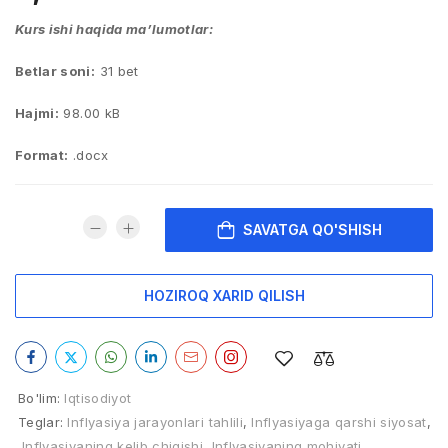
Kurs ishi haqida ma’lumotlar:
Betlar soni:
31 bet
Hajmi:
98.00 kB
Format:
.docx
SAVATGA QO'SHISH
HOZIROQ XARID QILISH
Bo'lim:
Iqtisodiyot
Teglar:
Inflyasiya jarayonlari tahlili
,
Inflyasiyaga qarshi siyosat
,
Inflyasiyaning kelib chiqishi
,
Inflyasiyaning mohiyati