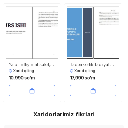
Yalpi milliy mahsulot,
Tadbirkorlik faoliyati
uning tarkibi, hisoblash
va ularning shakllari
Xarid qiling
Xarid qiling
usullari (O’zbekiston,
10,990
so'm
17,990
so'm
Qozog’iston, Rossiya
misolida)
Xaridorlarimiz fikrlari