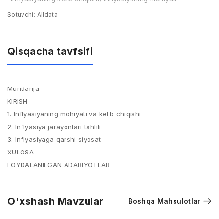
Sotuvchi:
Alldata
Qisqacha tavfsifi
Mundarija
KIRISH
1. Inflyasiyaning mohiyati va kelib chiqishi
2. Inflyasiya jarayonlari tahlili
3. Inflyasiyaga qarshi siyosat
XULOSA
FOYDALANILGAN ADABIYOTLAR
O'xshash Mavzular
Boshqa Mahsulotlar