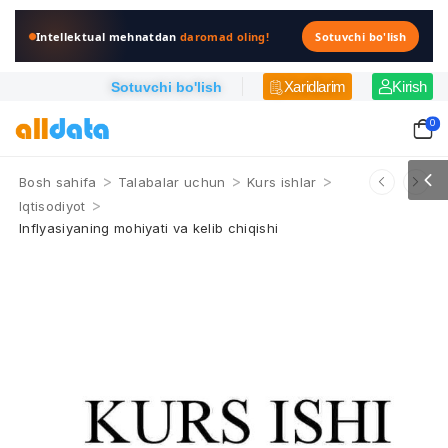
Intellektual mehnatdan
daromad oling!
Sotuvchi bo'lish
Xaridlarim
Kirish
Sotuvchi bo'lish
0
>
>
>
Bosh sahifa
Talabalar uchun
Kurs ishlar
>
Iqtisodiyot
Inflyasiyaning mohiyati va kelib chiqishi