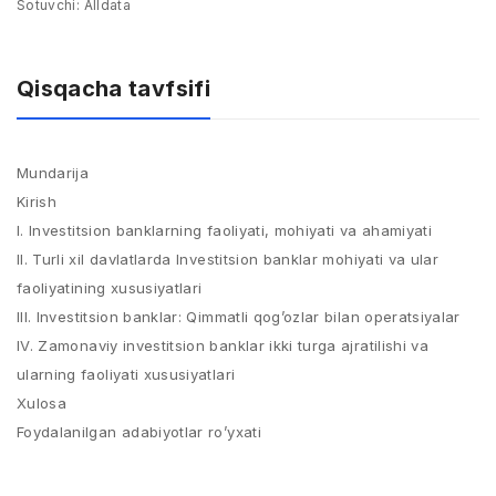
Sotuvchi:
Alldata
Qisqacha tavfsifi
Mundarija
Kirish
I. Investitsion banklarning faoliyati, mohiyati va ahamiyati
II. Turli xil davlatlarda Investitsion banklar mohiyati va ular
faoliyatining xususiyatlari
III. Investitsion banklar: Qimmatli qog’ozlar bilan operatsiyalar
IV. Zamonaviy investitsion banklar ikki turga ajratilishi va
ularning faoliyati xususiyatlari
Xulosa
Foydalanilgan adabiyotlar ro’yxati