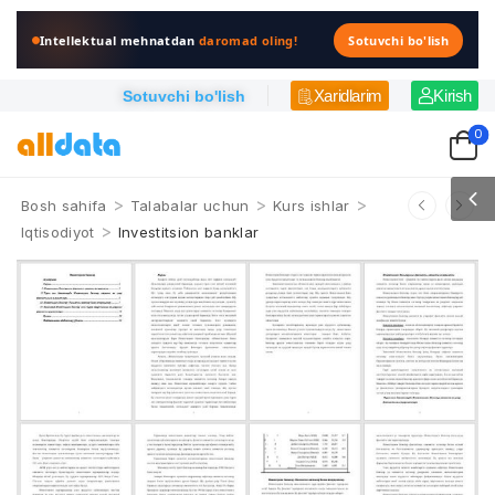
Intellektual mehnatdan
daromad oling!
Sotuvchi bo'lish
Xaridlarim
Kirish
Sotuvchi bo'lish
0
>
>
>
Bosh sahifa
Talabalar uchun
Kurs ishlar
>
Iqtisodiyot
Investitsion banklar