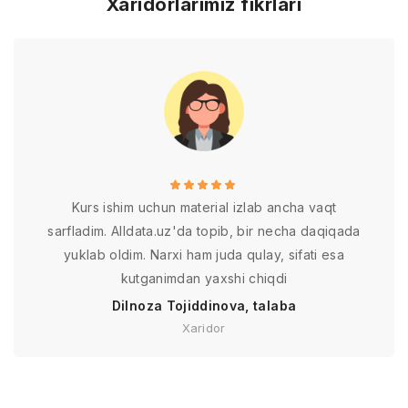
Xaridorlarimiz fikrlari
Kurs ishim uchun material izlab ancha vaqt
sarfladim. Alldata.uz'da topib, bir necha daqiqada
yuklab oldim. Narxi ham juda qulay, sifati esa
kutganimdan yaxshi chiqdi
Dilnoza Tojiddinova, talaba
Xaridor