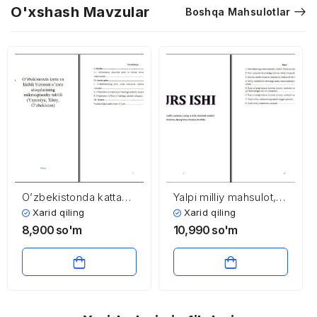
O'xshash Mavzular
Boshqa Mahsulotlar
O’zbekistonda katta
Yalpi milliy mahsulot,
va kichik biznesni
uning tarkibi, hisoblash
Xarid qiling
Xarid qiling
o’zaro aloqalarining
usullari (O’zbekiston,
8,900
so'm
10,990
so'm
mikroiqtisodiy tahlili
Qozog’iston, Rossiya
(Yaponiya, Xitoy,
misolida)
O’zbekiston)