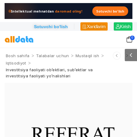
Intellektual mehnatdan
daromad oling!
Sotuvchi bo'lish
Xaridlarim
Kirish
Sotuvchi bo'lish
0
>
>
>
Bosh sahifa
Talabalar uchun
Mustaqil ish
>
Iqtisodiyot
Investitsiya faoliyati ob’ektlari, sub’ektlar va
investitsiya faoliyati yo’nalishlari