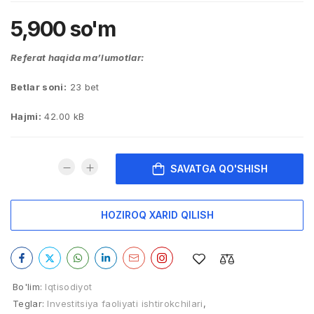
5,900
so'm
Referat haqida ma’lumotlar:
Betlar soni:
23 bet
Hajmi:
42.00 kB
SAVATGA QO'SHISH
HOZIROQ XARID QILISH
Bo'lim:
Iqtisodiyot
Teglar:
Investitsiya faoliyati ishtirokchilari
,