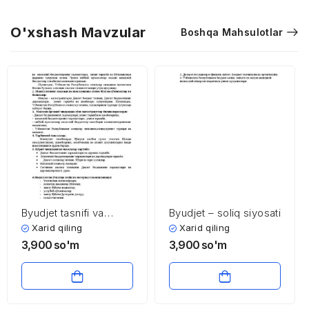
O'xshash Mavzular
Boshqa Mahsulotlar
Byudjet tasnifi va
Byudjet – soliq siyosati
byudjet xarajatlari
Xarid qiling
Xarid qiling
3,900
so'm
3,900
so'm