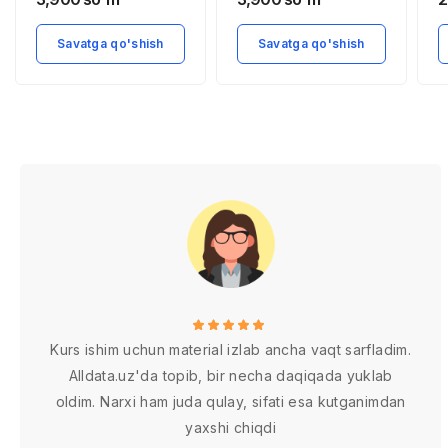
Savatga qo'shish
Savatga qo'shish
Kurs ishim uchun material izlab ancha vaqt sarfladim.
Alldata.uz'da topib, bir necha daqiqada yuklab
oldim. Narxi ham juda qulay, sifati esa kutganimdan
yaxshi chiqdi