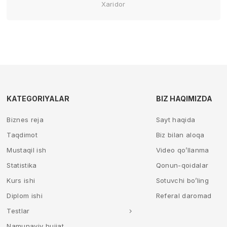
Xaridor
KATEGORIYALAR
BIZ HAQIMIZDA
Biznes reja
Sayt haqida
Taqdimot
Biz bilan aloqa
Mustaqil ish
Video qo’llanma
Statistika
Qonun-qoidalar
Kurs ishi
Sotuvchi bo’ling
Diplom ishi
Referal daromad
Testlar
Namunaviy hujjat