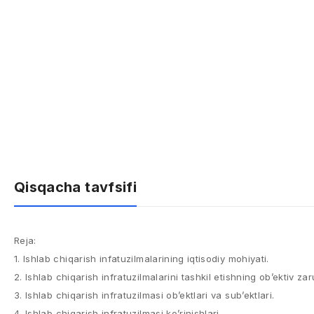
Qisqacha tavfsifi
Reja:
1. Ishlab chiqarish infatuzilmalarining iqtisodiy mohiyati.
2. Ishlab chiqarish infratuzilmalarini tashkil etishning ob’ektiv zaru
3. Ishlab chiqarish infratuzilmasi ob’ektlari va sub’ektlari.
4. Ishlab chiqarish infratuzilmasi ko’rinishlari.