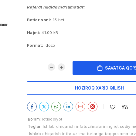
Referat haqida ma’lumotlar:
Betlar soni:
15 bet
Hajmi:
41.00 kB
Format:
.docx
SAVATGA QO'
HOZIROQ XARID QILISH
Bo'lim:
Iqtisodiyot
Teglar:
Ishlab chiqarish infatuzilmalarining iqtisodiy m
Ishlab chiqarish infratuzilma turlariga taqqoslama tav