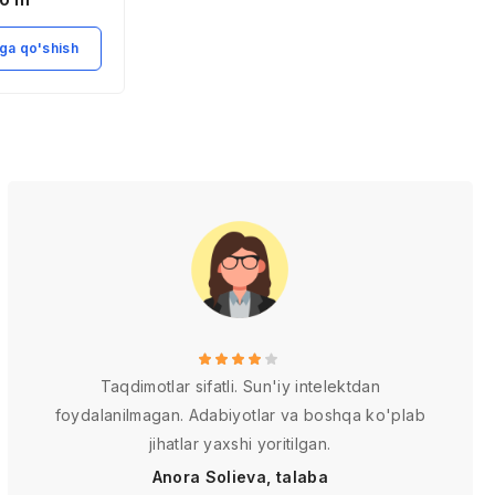
ng roli
ga qo'shish
Savatga qo'shish
Taqdimotlar sifatli. Sun'iy intelektdan
foydalanilmagan. Adabiyotlar va boshqa ko'plab
jihatlar yaxshi yoritilgan.
Anora Solieva, talaba