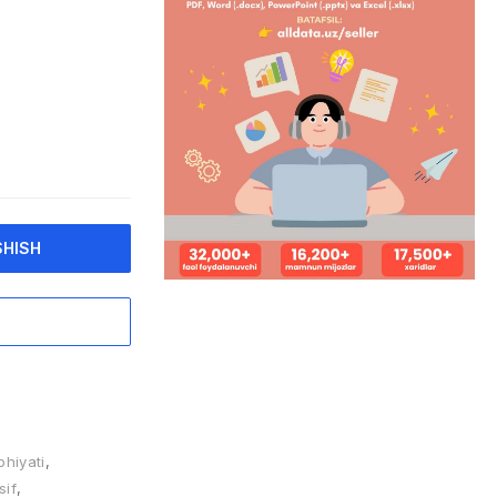
SHISH
ohiyati
,
sif
,