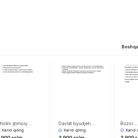
Boshqa
holini ijtimoiy
Davlat byudjeti
Bozor
imoyalash asoslari
xarajatlari
infratuz
Xarid qiling
Xarid qiling
Xarid 
rivojlan
,900
so'm
3,900
so'm
3,900
s