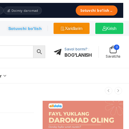
Sotuvchi bo'lish
→
💰 Doimiy daromad
Xaridlarim
Kirish
Sotuvchi bo'lish
0
Savol bormi?
:
BOG'LANISH
Savatcha
r