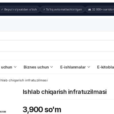
✓ Bepul ro'yxatdan o'tish
⚡ To'liq avtomatlashtirilgan
👥 32 000+ xaridor
 uchun
Biznes uchun
E-ishlanmalar
E-kitobla
shlab chiqarish infratuzilmasi
Ishlab chiqarish infratuzilmasi
3,900
so'm