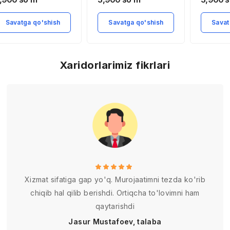
davlatni
Savatga qo'shish
Savatga qo'shish
Savat
Xaridorlarimiz fikrlari
Xizmat sifatiga gap yo'q. Murojaatimni tezda ko'rib
chiqib hal qilib berishdi. Ortiqcha to'lovimni ham
qaytarishdi
Jasur Mustafoev, talaba