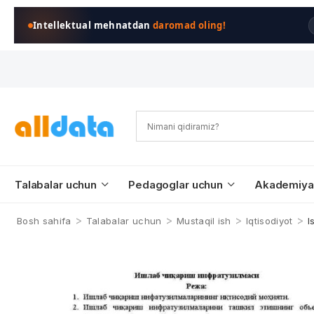
Intellektual mehnatdan
daromad oling!
Talabalar uchun
Pedagoglar uchun
Akademiya
>
>
>
>
Bosh sahifa
Talabalar uchun
Mustaqil ish
Iqtisodiyot
I