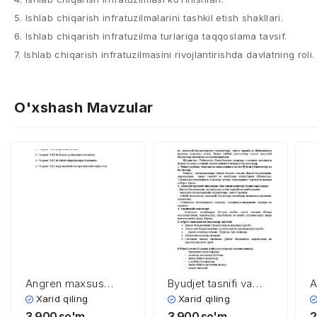
5. Ishlab chiqarish infratuzilmalarini tashkil etish shakllari.
6. Ishlab chiqarish infratuzilma turlariga taqqoslama tavsif.
7. Ishlab chiqarish infratuzilmasini rivojlantirishda davlatning roli.
O'xshash Mavzular
Angren maxsus
Byudjet tasnifi va
A
industrial zonasi
byudjet xarajatlari
h
Xarid qiling
Xarid qiling
3,900
so'm
3,900
so'm
2